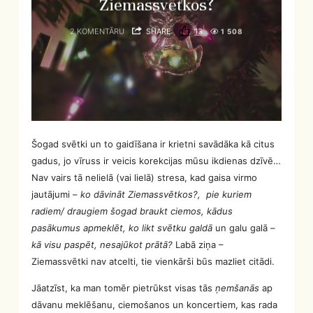
Ziemassvētkos?
2 KOMENTĀRU
SHARE
13
1 508
Šogad svētki un to gaidīšana ir krietni savādāka kā citus
gadus, jo vīruss ir veicis korekcijas mūsu ikdienas dzīvē…
Nav vairs tā nelielā (vai lielā) stresa, kad gaisa virmo
jautājumi –
ko dāvināt Ziemassvētkos?, pie kuriem
radiem/ draugiem šogad braukt ciemos, kādus
pasākumus apmeklēt, ko likt svētku galdā
un galu galā
–
kā visu paspēt, nesajūkot prātā?
Labā ziņa –
Ziemassvētki nav atcelti, tie vienkārši būs mazliet citādi.
Jāatzīst, ka man tomēr pietrūkst visas tās
ņemšanās
ap
dāvanu meklēšanu, ciemošanos un koncertiem, kas rada