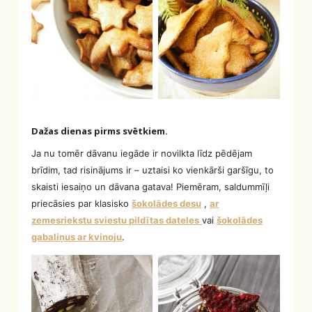
Dažas dienas pirms svētkiem.
Ja nu tomēr dāvanu iegāde ir novilkta līdz pēdējam
brīdim, tad risinājums ir – uztaisi ko vienkārši garšīgu, to
skaisti iesaiņo un dāvana gatava! Piemēram, saldummīļi
priecāsies par klasisko
šokolādes desu
,
ar
zemesriekstu sviestu pildītas dateles
vai
šokolādes
gabaliņus ar kvinoju
.