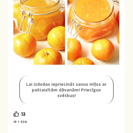
Lai izdodas iepriecināt savus mīļos ar
paštaisītām dāvanām! Priecīgus
svētkus!
13
1 508