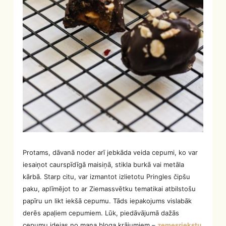
Protams, dāvanā noder arī jebkāda veida cepumi, ko var
iesaiņot caurspīdīgā maisiņā, stikla burkā vai metāla
kārbā. Starp citu, var izmantot izlietotu Pringles čipšu
paku, aplīmējot to ar Ziemassvētku tematikai atbilstošu
papīru un likt iekšā cepumu. Tāds iepakojums vislabāk
derēs apaļiem cepumiem. Lūk, piedāvājumā dažās
cepumu idejas no mana bloga krājumiem –
zemesriekstu