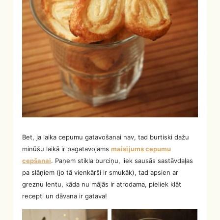
Bet, ja laika cepumu gatavošanai nav, tad burtiski dažu
minūšu laikā ir pagatavojams
maisījums cepumu
cepšanai
. Paņem stikla burciņu, liek sausās sastāvdaļas
pa slāņiem (jo tā vienkārši ir smukāk), tad apsien ar
greznu lentu, kāda nu mājās ir atrodama, pieliek klāt
recepti un dāvana ir gatava!