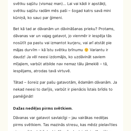
svētku sajūtu (vismaz man)… Lai vai kādi ir apstākļi,
svētku sajūtu radām mēs paši – šogad katrs savā mini
kūniņā, ko sauc par ģimeni.
Bet kā tad ar dāvanām un dāvināšanas prieku? Protams,
dāvanas var un vajag gatavot, jo vienmēr ir iespēja tās
nosūtīt pa pastu vai izmantot kurjeru, vai arī atstāt pie
mājas durvīm – kā īstu svētku brīnumu
Variantu ir
daudz! Ja vēl neesi izdomājis, ko uzdāvināt saviem
mīļajiem, varbūt atbilde nav nemaz tālu jāmeklē – tā,
iespējams, atrodas tavā virtuvē.
Tātad – šoreiz par pašu gatavotām, ēdamām dāvanām. Ja
nekad neesi to darījis, varbūt ir pienācis īstais brīdis to
pamēģināt!
Dažas nedēļas pirms svētkiem.
Dāvanas var gatavot savlaicīgi – jau vairākas nedēļas
pirms svētkiem. Tas mazinās stresu, kas mēdz pielavīties