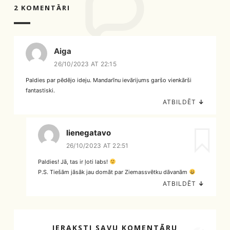
2 KOMENTĀRI
Aiga
26/10/2023 AT 22:15
Paldies par pēdējo ideju. Mandarīnu ievārijums garšo vienkārši
fantastiski.
ATBILDĒT
↓
lienegatavo
26/10/2023 AT 22:51
Paldies! Jā, tas ir ļoti labs!
P.S. Tiešām jāsāk jau domāt par Ziemassvētku dāvanām
ATBILDĒT
↓
IERAKSTI SAVU KOMENTĀRU