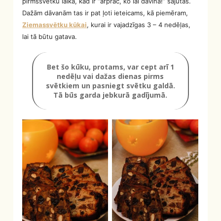
pirmssvētku laikā, kad ir “ārprāc, ko lai dāvina!” sajūtas.
Dažām dāvanām tas ir pat ļoti ieteicams, kā piemēram,
Ziemassvētku kūkai
, kurai ir vajadzīgas 3 – 4 nedēļas,
lai tā būtu gatava.
Bet šo kūku, protams, var cept arī 1
nedēļu vai dažas dienas pirms
svētkiem un pasniegt svētku galdā.
Tā būs garda jebkurā gadījumā.