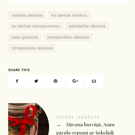
edamas davanas
ko davinat svetkos
ko davinat ziemassvetkos
paštaisītas dāvanas
pašu gatavots
ziemassvētku dāvanas
zirmassvetku davanas
SHARE THIS
VECĀKS IERAKSTS
←
Dāvana burciņā. Auzu
pārslu cepumi ar šokolādi