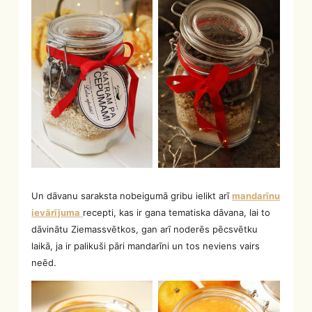
Un dāvanu saraksta nobeigumā gribu ielikt arī
mandarīnu
ievārījuma
recepti, kas ir gana tematiska dāvana, lai to
dāvinātu Ziemassvētkos, gan arī noderēs pēcsvētku
laikā, ja ir palikuši pāri mandarīni un tos neviens vairs
neēd.