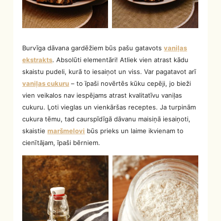
Burvīga dāvana gardēžiem būs pašu gatavots
vaniļas
ekstrakts
. Absolūti elementāri! Atliek vien atrast kādu
skaistu pudeli, kurā to iesaiņot un viss. Var pagatavot arī
vaniļas cukuru
– to īpaši novērtēs kūku cepēji, jo bieži
vien veikalos nav iespējams atrast kvalitatīvu vaniļas
cukuru. Ļoti vieglas un vienkāršas receptes. Ja turpinām
cukura tēmu, tad caurspīdīgā dāvanu maisiņā iesaiņoti,
skaistie
maršmelovi
būs prieks un laime ikvienam to
cienītājam, īpaši bērniem.