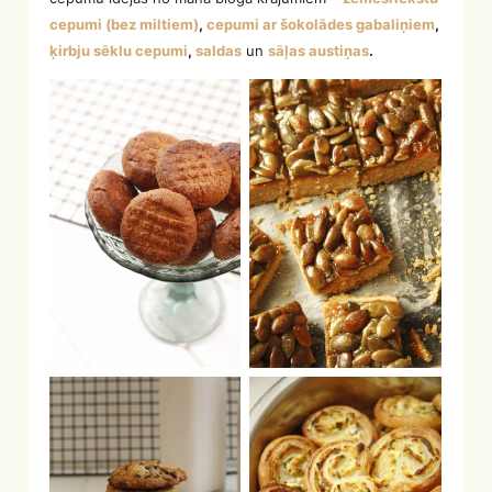
cepumi (bez miltiem)
,
cepumi ar šokolādes gabaliņiem
,
ķirbju sēklu cepumi
,
saldas
un
sāļas austiņas
.