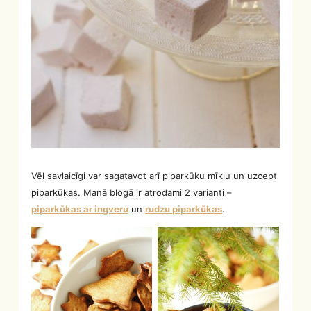
Vēl savlaicīgi var sagatavot arī piparkūku mīklu un uzcept
piparkūkas. Manā blogā ir atrodami 2 varianti –
piparkūkas ar ingveru
un
rudzu piparkūkas
.