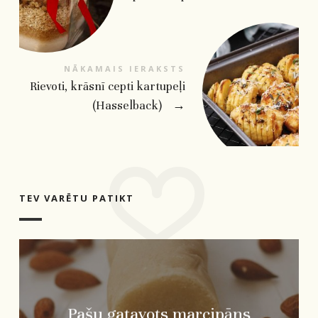
NĀKAMAIS IERAKSTS
Rievoti, krāsnī cepti kartupeļi
(Hasselback)
→
TEV VARĒTU PATIKT
Pašu gatavots marcipāns