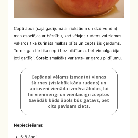
Cepti āboli (šajā gadījumā ar riekstiem un dzērvenēm)
man asociējas ar bērnību, kad vēlajos rudens vai ziemas
vakaros tika kurināta malkas plīts un cepts šis gardums.
Toreiz gan tie tika cepti bez pildījuma, bet vienalga bija
ļoti garšīgi. Šoreiz smalkāks variants- ar gardu pildījumu.
Cepšanai vēlams izmantot vienas
šķirnes (vislabāk kādu rudens) un
aptuveni vienāda izmēra ābolus, lai
tie vienmērīgi un vienlaicīgi izceptos.
Savādāk kāds ābols būs gatavs, bet
cits pavisam ciets.
Nepieciešams:
6-8 āboli