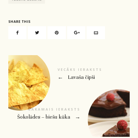
SHARE THIS
VECĀKS IERAKSTS
←
Lavaša čipši
NĀKAMAIS IERAKSTS
Šokolādes – biešu kūka
→