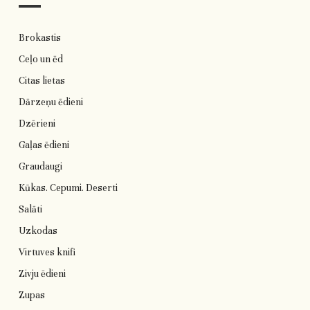
Brokastis
Ceļo un ēd
Citas lietas
Dārzeņu ēdieni
Dzērieni
Gaļas ēdieni
Graudaugi
Kūkas. Cepumi. Deserti
Salāti
Uzkodas
Virtuves knifi
Zivju ēdieni
Zupas