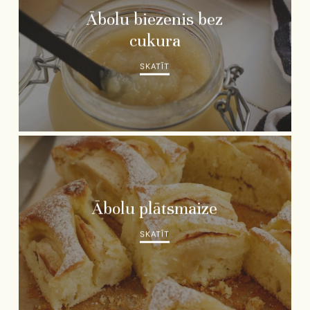
Ābolu biezenis bez
cukura
SKATĪT
Ābolu plātsmaize
SKATĪT