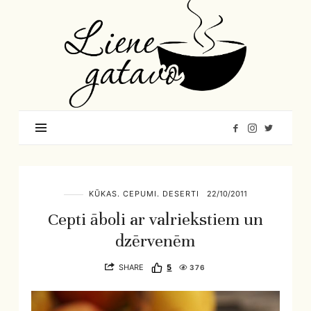
Liene
Gatavo
–
Mana
garšu
pasaule
KŪKAS. CEPUMI. DESERTI
22/10/2011
Cepti āboli ar valriekstiem un
dzērvenēm
SHARE
5
376