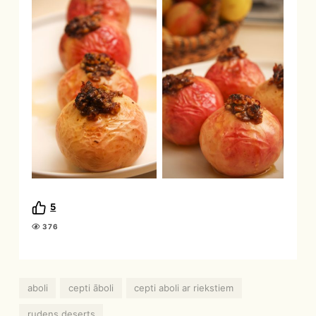
5
376
aboli
cepti āboli
cepti aboli ar riekstiem
rudens deserts