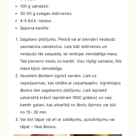
100 g valrieksti
30-50 g svaigas dzērvenes
4-5 ēd.k. medus
šķipsna kanēlis
Sagatavo pildījumu. Piestā vai ar blenderi nedaudz
sasmalcina valriekstus. Liek klāt dzērvenes un
nedaudz tās saspaida, lai veidojas viendabīga masa.
Tad pievieno medu un kanēli. Visu rūpīgi samaisa, līdz
masa kļūst viendabīga.
Veseliem āboliem izgriež serdes. Liek uz
cepešpannas, kas izklāta ar cepampapīru. Izgrebtajos
ābolos liek sagatavoto pildījumu. Liek iepriekš
uzkarsētā krāsnī (apmēram 160C grādos) un cep
kamēr gatavi, kas atkarībā no ābolu šķirnes var būt
no 15- 30 min.
Var ēst tāpat vai arī ar saldējumu, putukrējumu vai
tāpat – tikai ābolus.