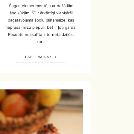
Šogad eksperimentēju ar dažādām
ābolkūkām. Šī ir ārkārtīgi vienkārši
pagatavojama ābolu plātsmaize, kas
neprasa milzu piepūli, bet ir ļoti garda.
Recepte noskatīta interneta dzīlēs,
kur…
LASĪT VAIRĀK