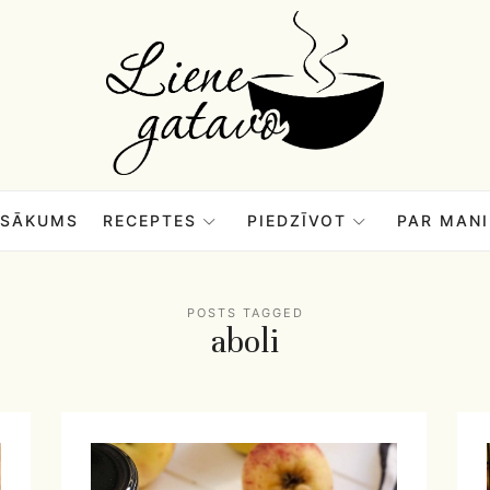
Liene
Gatavo
–
SĀKUMS
RECEPTES
PIEDZĪVOT
PAR MANI
Mana
POSTS TAGGED
aboli
garšu
pasaule