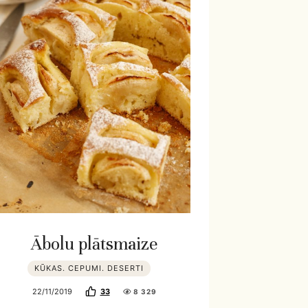
Ābolu plātsmaize
KŪKAS. CEPUMI. DESERTI
22/11/2019
33
8 329