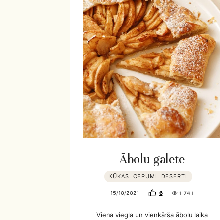
Ābolu galete
KŪKAS. CEPUMI. DESERTI
15/10/2021
6
1 741
Viena viegla un vienkārša ābolu laika