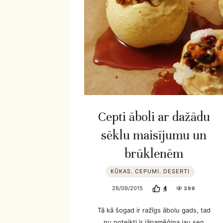
Cepti āboli ar dažādu
sēklu maisījumu un
brūklenēm
KŪKAS. CEPUMI. DESERTI
26/09/2015
4
396
Tā kā šogad ir ražīgs ābolu gads, tad
nu noteikti ir jāpamēģina jau sen