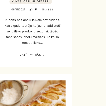
KŪKAS. CEPUMI. DESERTI
06/11/2021
11
3 869
Rudens bez ābolu kūkām nav rudens.
Katru gadu testēju ko jaunu, atbilstoši
aktuālāko produktu sezonai, tāpēc
tapa šādas ābolu maizītes. Tā kā šo
recepti lieku…
LASĪT VAIRĀK