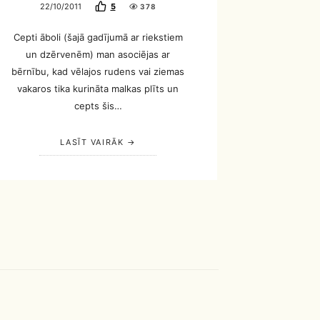
22/10/2011
5
378
Cepti āboli (šajā gadījumā ar riekstiem
un dzērvenēm) man asociējas ar
bērnību, kad vēlajos rudens vai ziemas
vakaros tika kurināta malkas plīts un
cepts šis…
LASĪT VAIRĀK