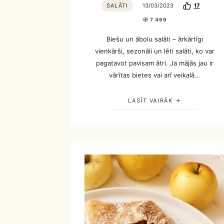
SALĀTI
13/03/2023
17
7 499
Biešu un ābolu salāti – ārkārtīgi
vienkārši, sezonāli un lēti salāti, ko var
pagatavot pavisam ātri. Ja mājās jau ir
vārītas bietes vai arī veikalā…
LASĪT VAIRĀK