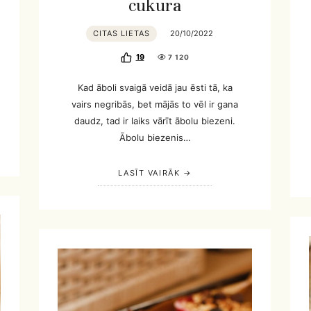
cukura
CITAS LIETAS
20/10/2022
19
7 120
Kad āboli svaigā veidā jau ēsti tā, ka
vairs negribās, bet mājās to vēl ir gana
daudz, tad ir laiks vārīt ābolu biezeni.
Ābolu biezenis…
LASĪT VAIRĀK