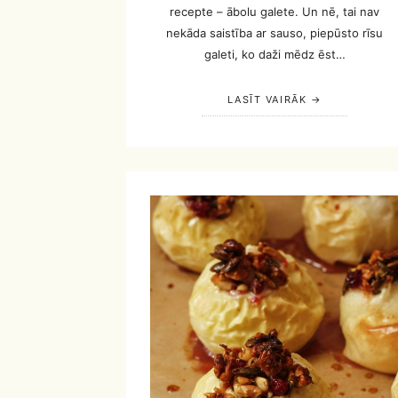
recepte – ābolu galete. Un nē, tai nav
nekāda saistība ar sauso, piepūsto rīsu
galeti, ko daži mēdz ēst…
LASĪT VAIRĀK