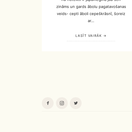
zināms un gards ābolu pagatavošanas
veids- cepti āboli cepeškrāsnī, šoreiz
ar…
LASĪT VAIRĀK