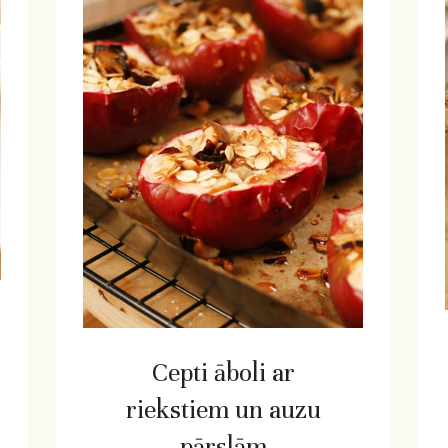
Cepti āboli ar
riekstiem un auzu
pārslām