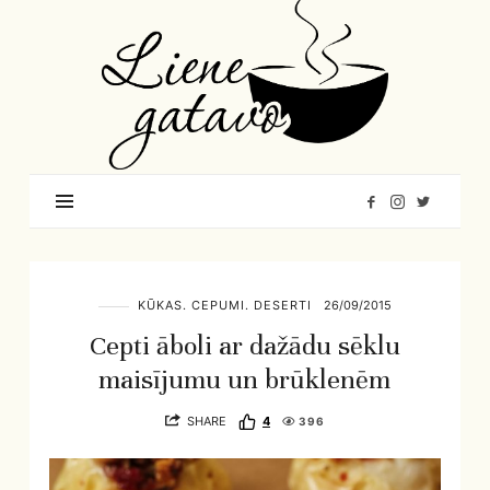
Liene
Gatavo
–
Mana
garšu
pasaule
KŪKAS. CEPUMI. DESERTI
26/09/2015
Cepti āboli ar dažādu sēklu
maisījumu un brūklenēm
SHARE
4
396