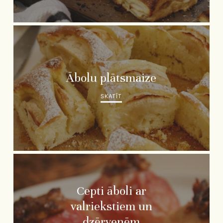
Ābolu plātsmaize
SKATĪT
Cepti āboli ar
valriekstiem un
dzērvenēm