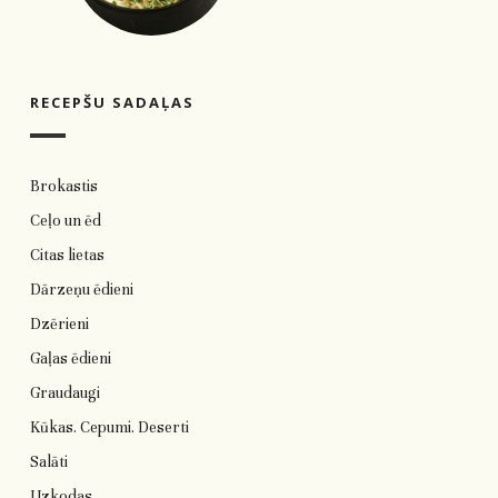
RECEPŠU SADAĻAS
Brokastis
Ceļo un ēd
Citas lietas
Dārzeņu ēdieni
Dzērieni
Gaļas ēdieni
Graudaugi
Kūkas. Cepumi. Deserti
Salāti
Uzkodas