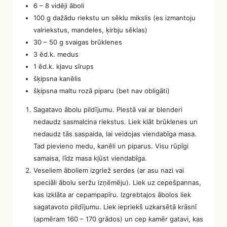
6 – 8 vidēji āboli
100 g dažādu riekstu un sēklu mikslis (es izmantoju
valriekstus, mandeles, ķirbju sēklas)
30 – 50 g svaigas brūklenes
3 ēd.k. medus
1 ēd.k. kļavu sīrups
šķipsna kanēlis
šķipsna maltu rozā piparu (bet nav obligāti)
Sagatavo ābolu pildījumu. Piestā vai ar blenderi
nedaudz sasmalcina riekstus. Liek klāt brūklenes un
nedaudz tās saspaida, lai veidojas viendabīga masa.
Tad pievieno medu, kanēli un piparus. Visu rūpīgi
samaisa, līdz masa kļūst viendabīga.
Veseliem āboliem izgriež serdes (ar asu nazi vai
speciāli ābolu seržu izņēmēju). Liek uz cepešpannas,
kas izklāta ar cepampapīru. Izgrebtajos ābolos liek
sagatavoto pildījumu. Liek iepriekš uzkarsētā krāsnī
(apmēram 160 – 170 grādos) un cep kamēr gatavi, kas