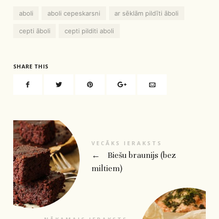
aboli
aboli cepeskarsni
ar sēklām pildīti āboli
cepti āboli
cepti pilditi aboli
SHARE THIS
VECĀKS IERAKSTS
←
Biešu braunijs (bez
miltiem)