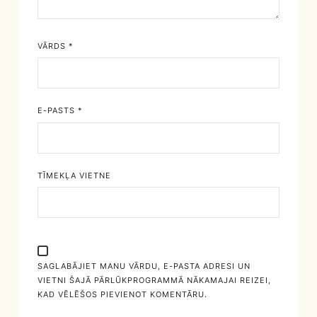
VĀRDS
*
E-PASTS
*
TĪMEKĻA VIETNE
SAGLABĀJIET MANU VĀRDU, E-PASTA ADRESI UN
VIETNI ŠAJĀ PĀRLŪKPROGRAMMĀ NĀKAMAJAI REIZEI,
KAD VĒLĒŠOS PIEVIENOT KOMENTĀRU.