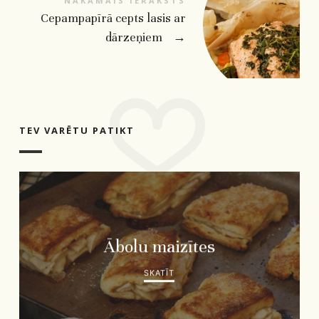
NĀKAMAIS IERAKSTS
Cepampapīrā cepts lasis ar
dārzeņiem
→
TEV VARĒTU PATIKT
Ābolu maizītes
SKATĪT