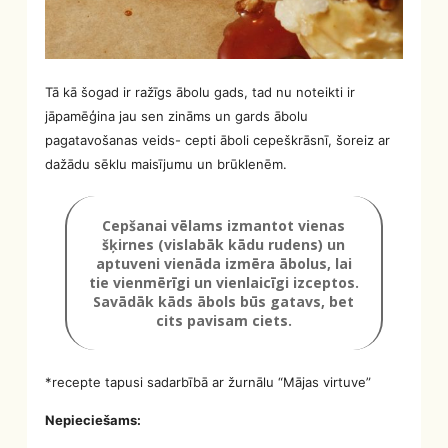
Tā kā šogad ir ražīgs ābolu gads, tad nu noteikti ir
jāpamēģina jau sen zināms un gards ābolu
pagatavošanas veids- cepti āboli cepeškrāsnī, šoreiz ar
dažādu sēklu maisījumu un brūklenēm.
Cepšanai vēlams izmantot vienas
šķirnes (vislabāk kādu rudens) un
aptuveni vienāda izmēra ābolus, lai
tie vienmērīgi un vienlaicīgi izceptos.
Savādāk kāds ābols būs gatavs, bet
cits pavisam ciets.
*recepte tapusi sadarbībā ar žurnālu “Mājas virtuve”
Nepieciešams: