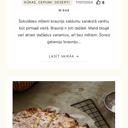
KŪKAS. CEPUMI. DESERTI
17/07/2024
6
948
Šokolādes mīļiem braunijs saldumu sarakstā varētu
būt pirmajā vietā. Brauniji ir ļoti dažādi. Manā blogā
vari atrast dažādus variantus, arī bez miltiem. Šoreiz
gatavoju brauniju…
LASĪT VAIRĀK