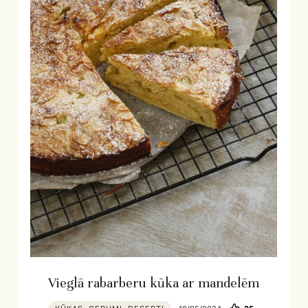
Vieglā rabarberu kūka ar mandelēm