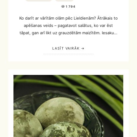
1 794
Ko darīt ar vārītām olām pēc Lieldienām? Ātrākais to
apēšanas veids – pagatavot salātus, ko var ēst
tāpat, gan arī likt uz grauzdētām maizītēm. Iesaku…
LASĪT VAIRĀK