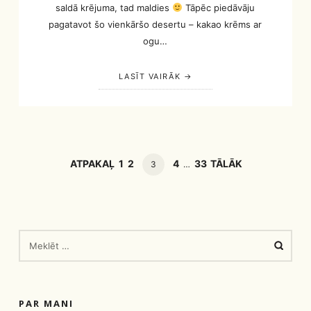
saldā krējuma, tad maldies
Tāpēc piedāvāju
pagatavot šo vienkāršo desertu – kakao krēms ar
ogu…
LASĪT VAIRĀK
POSTS
PAGE
PAGE
PAGE
PAGE
ATPAKAĻ
1
2
4
33
TĀLĀK
PAGE
3
…
NAVIGATION
MEKLĒT:
PAR MANI