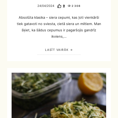
24/04/2024
9
2 308
Absolūta klasika – siera cepumi, kas ļoti vienkārši
tiek gatavoti no sviesta, cietā siera un miltiem. Man
šķiet, ka šādus cepumus ir pagaršojis gandrīz
ikviens,…
LASĪT VAIRĀK