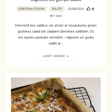
DĀRZEŅU ĒDIENI
SALĀTI
02/08/2024
9
1 333
Internetā šos salātus var atrast ar nosaukumu green
goddess salad jeb zaļajiem dievietes salātiem. Es
tos sauktu pavisam vienkārši – kāpostu un gurķu
salāti ar…
LASĪT VAIRĀK