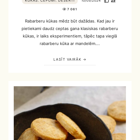
KŪKAS. CEPUMI. DESERTI
10/05/2024
25
7 061
Rabarberu kūkas mēdz būt dažādas. Kad jau ir
pietiekami daudz ceptas gana klasiskas rabarberu
kūkas, ir laiks eksperimentiem, tāpēc tapa vieglā
rabarberu kūka ar mandelēm….
LASĪT VAIRĀK