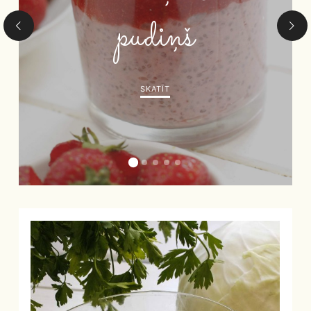
pudiņš
SKATĪT