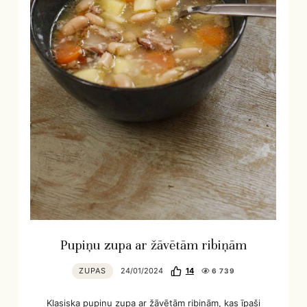
Pupiņu zupa ar žāvētām ribiņām
ZUPAS
24/01/2024
14
6 739
Klasiska pupiņu zupa ar žāvētām ribiņām, kas īpaši