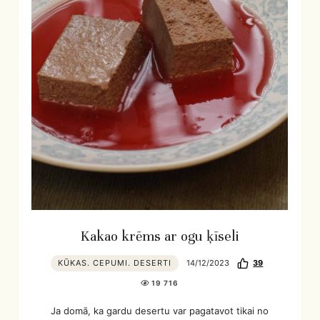
Kakao krēms ar ogu ķīseli
KŪKAS. CEPUMI. DESERTI
14/12/2023
39
19 716
Ja domā, ka gardu desertu var pagatavot tikai no