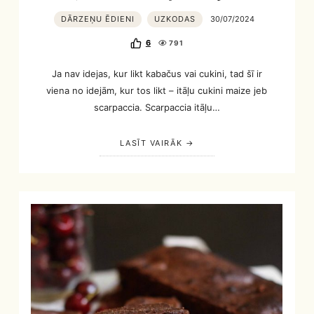
DĀRZEŅU ĒDIENI
UZKODAS
30/07/2024
6
791
Ja nav idejas, kur likt kabačus vai cukini, tad šī ir
viena no idejām, kur tos likt – itāļu cukini maize jeb
scarpaccia. Scarpaccia itāļu…
LASĪT VAIRĀK