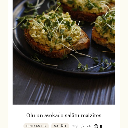
Olu un avokado salātu maizītes
BROKASTIS
SALĀTI
23/03/2024
8