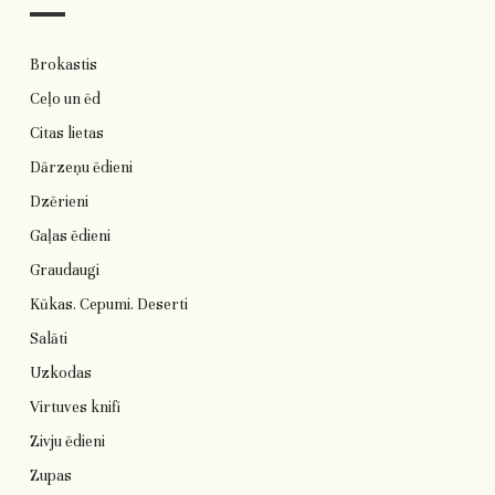
Brokastis
Ceļo un ēd
Citas lietas
Dārzeņu ēdieni
Dzērieni
Gaļas ēdieni
Graudaugi
Kūkas. Cepumi. Deserti
Salāti
Uzkodas
Virtuves knifi
Zivju ēdieni
Zupas