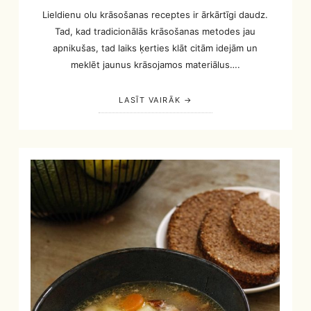
Lieldienu olu krāsošanas receptes ir ārkārtīgi daudz.
Tad, kad tradicionālās krāsošanas metodes jau
apnikušas, tad laiks ķerties klāt citām idejām un
meklēt jaunus krāsojamos materiālus….
LASĪT VAIRĀK