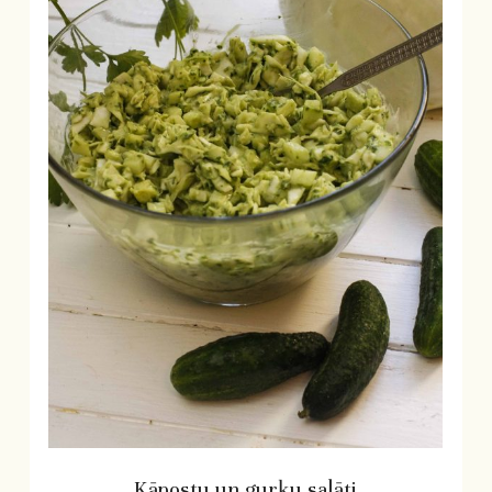
Kāpostu un gurķu salāti