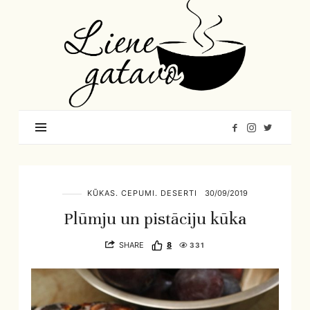
Liene
Gatavo
–
Mana
garšu
pasaule
KŪKAS. CEPUMI. DESERTI
30/09/2019
Plūmju un pistāciju kūka
SHARE
8
331