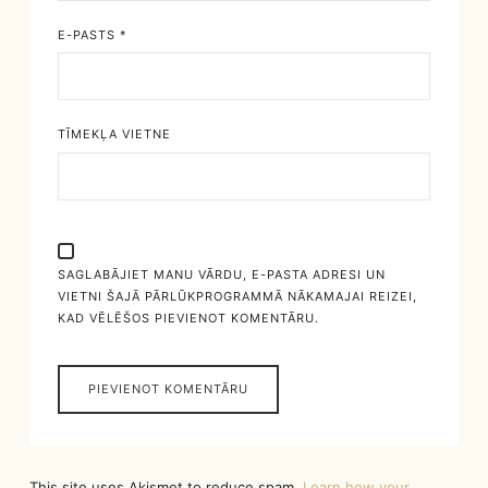
E-PASTS
*
TĪMEKĻA VIETNE
SAGLABĀJIET MANU VĀRDU, E-PASTA ADRESI UN
VIETNI ŠAJĀ PĀRLŪKPROGRAMMĀ NĀKAMAJAI REIZEI,
KAD VĒLĒŠOS PIEVIENOT KOMENTĀRU.
This site uses Akismet to reduce spam.
Learn how your