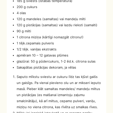
185 g sviests (istabas temperatūrā)
200 g cukurs
4 olas
120 g mandeles (samaltas) vai mandeļu milti
120 g pistācijas (samaltas) vai lazdu rieksti (samalti)
90 g milti
1 citrona miziņa (kārtīgi nomazgāt citronu!)
1 tējk.cepamais pulveris
1/2 tējk. vaniļas ekstrakts
apmēram 10 – 12 gatavas plūmes
glazūrai: 50 g pūdercukurs, 1-2 ēd.k. citrona sulas
Sakapātas pistācijas dekoram, ja vēlas
Saputo mīkstu sviestu ar cukuru līdz tas kļūst gaišs
un gaisīgs. Pa vienai pievieno olu un ar mikseri ieputo
masā. Pieber klāt samaltas mandeles/ mandeļu miltus
un pistācijas (es malšanai izmantoju zaļumu
smalcinātāju), kā arī miltus, cepamo pulveri, vaniļu,
miziņu no viena citrona, kas rīvēta uz smalkas rīves.
Mīklu lej iepriekš ietaukotā un ar cepamo papīru