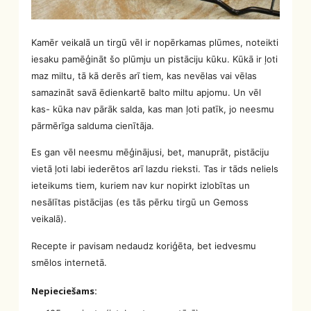
Kamēr veikalā un tirgū vēl ir nopērkamas plūmes, noteikti
iesaku pamēģināt šo plūmju un pistāciju kūku. Kūkā ir ļoti
maz miltu, tā kā derēs arī tiem, kas nevēlas vai vēlas
samazināt savā ēdienkartē balto miltu apjomu. Un vēl
kas- kūka nav pārāk salda, kas man ļoti patīk, jo neesmu
pārmērīga salduma cienītāja.
Es gan vēl neesmu mēģinājusi, bet, manuprāt, pistāciju
vietā ļoti labi iederētos arī lazdu rieksti. Tas ir tāds neliels
ieteikums tiem, kuriem nav kur nopirkt izlobītas un
nesālītas pistācijas (es tās pērku tirgū un Gemoss
veikalā).
Recepte ir pavisam nedaudz koriģēta, bet iedvesmu
smēlos internetā.
Nepieciešams: