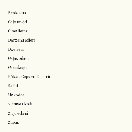
Brokastis
Ceļo un ēd
Citas lietas
Dārzeņu ēdieni
Dzērieni
Gaļas ēdieni
Graudaugi
Kūkas. Cepumi. Deserti
Salāti
Uzkodas
Virtuves knifi
Zivju ēdieni
Zupas