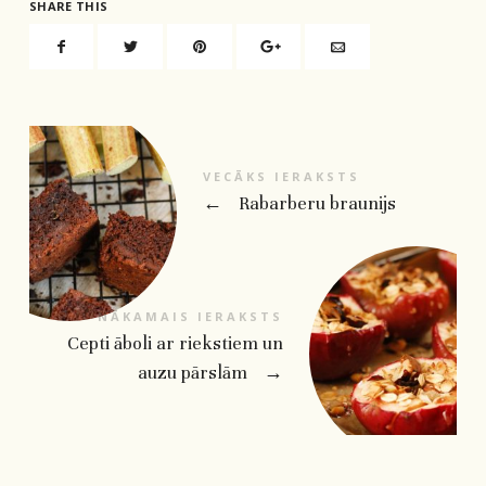
SHARE THIS
VECĀKS IERAKSTS
←
Rabarberu braunijs
NĀKAMAIS IERAKSTS
Cepti āboli ar riekstiem un
auzu pārslām
→