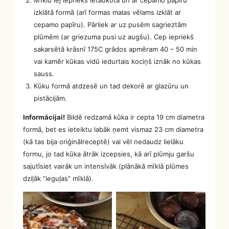
izklātā formā (arī formas malas vēlams izklāt ar
cepamo papīru). Pārliek ar uz pusēm sagrieztām
plūmēm (ar griezuma pusi uz augšu). Cep iepriekš
sakarsētā krāsnī 175C grādos apmēram 40 – 50 min
vai kamēr kūkas vidū iedurtais kociņš iznāk no kūkas
sauss.
Kūku formā atdzesē un tad dekorē ar glazūru un
pistācijām.
Informācijai!
Bildē redzamā kūka ir cepta 19 cm diametra
formā, bet es ieteiktu labāk ņemt vismaz 23 cm diametra
(kā tas bija oriģinālreceptē) vai vēl nedaudz lielāku
formu, jo tad kūka ātrāk izcepsies, kā arī plūmju garšu
sajutīsiet vairāk un intensīvāk (plānākā mīklā plūmes
dziļāk “ieguļas” mīklā).