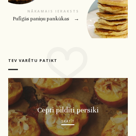
NĀKAMAIS IERAKSTS
Pufīgās paniņu pankūkas
→
TEV VARĒTU PATIKT
Cepti pildīti persiki
SKATĪT