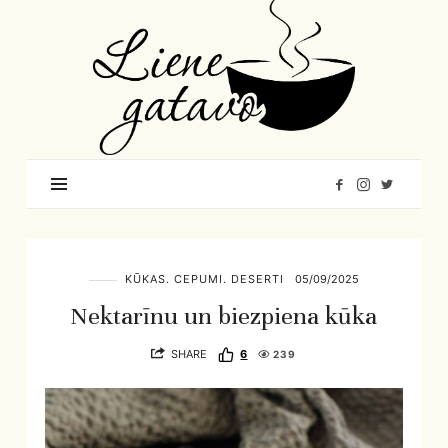
Liene
Gatavo
–
Mana
garšu
pasaule
KŪKAS. CEPUMI. DESERTI
05/09/2025
Nektarīnu un biezpiena kūka
SHARE
6
239