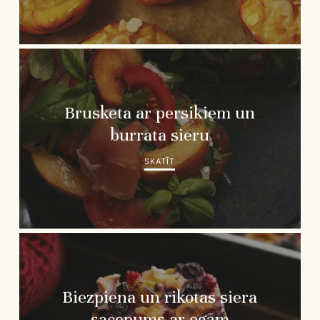
Brusketa ar persikiem un
burrata sieru
SKATĪT
Biezpiena un rikotas siera
sacepums ar ogām