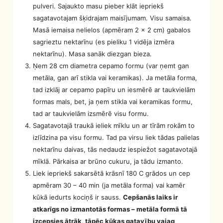
pulveri. Sajaukto masu pieber klāt iepriekš
sagatavotajam šķidrajam maisījumam. Visu samaisa.
Masā iemaisa nelielos (apmēram 2 x 2 cm) gabalos
sagrieztu nektarīnu (es pieliku 1 vidēja izmēra
nektarīnu). Masa sanāk diezgan bieza.
Ņem 28 cm diametra cepamo formu (var ņemt gan
metāla, gan arī stikla vai keramikas). Ja metāla forma,
tad izklāj ar cepamo papīru un iesmērē ar taukvielām
formas mals, bet, ja ņem stikla vai keramikas formu,
tad ar taukvielām izsmērē visu formu.
Sagatavotajā traukā ieliek mīklu un ar tīrām rokām to
izlīdzina pa visu formu. Tad pa virsu liek tādas palielas
nektarīnu daivas, tās nedaudz iespiežot sagatavotajā
mīklā. Pārkaisa ar brūno cukuru, ja tādu izmanto.
Liek iepriekš sakarsētā krāsnī 180 C grādos un cep
apmēram 30 – 40 min (ja metāla forma) vai kamēr
kūkā iedurts kociņš ir sauss.
Cepšanās laiks ir
atkarīgs no izmantotās formas – metāla formā tā
izcepsies ātrāk, tāpēc kūkas gatavību vajag