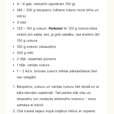
4 – 6 gab. nektarīni (apmēram 700 g)
180 – 200 g biezpiens (vēlams irdens nevis blīvs un
mitrs)
3 olas
120 – 150 g cukurs
Padoms!
Ar 120 g cukura kūka
nebūs ļoti salda, bet, ja grib saldāku, tad ieteiktu likt
150 g cukura.
100 g sviests (izkausēts)
200 g milti
2 tējk. cepamais pulveris
1 tējk. vaniļas cukurs
1 – 2 ēd.k. brūnais cukurs mīklas pārkaisīšanai (bet
nav obligāti)
Biezpienu, cukuru un vaniļas cukuru liek bļodā un ar
kāta blenderi sablendē. Tad pieliek klāt olas un
izkausētu (un nedaudz atdzesētu sviestu) – visus
samaisa ar karoti.
Citā traukā sajauc kopā izsijātus miltus ar cepamo