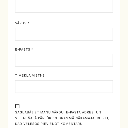
VĀRDS
*
E-PASTS
*
TĪMEKĻA VIETNE
SAGLABĀJIET MANU VĀRDU, E-PASTA ADRESI UN
VIETNI ŠAJĀ PĀRLŪKPROGRAMMĀ NĀKAMAJAI REIZEI,
KAD VĒLĒŠOS PIEVIENOT KOMENTĀRU.