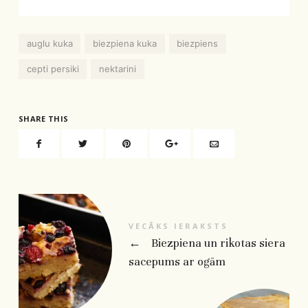
auglu kuka
biezpiena kuka
biezpiens
cepti persiki
nektarini
SHARE THIS
VECĀKS IERAKSTS
←
Biezpiena un rikotas siera
sacepums ar ogām