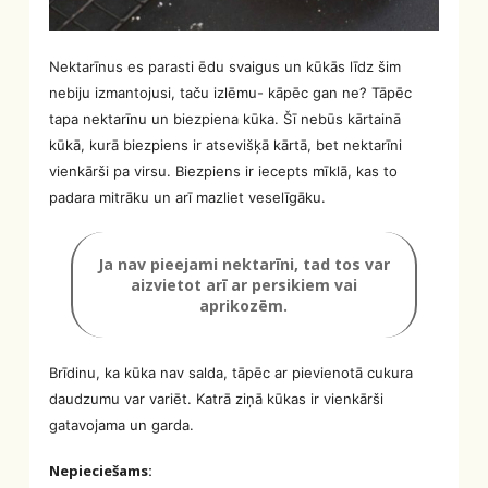
Nektarīnus es parasti ēdu svaigus un kūkās līdz šim
nebiju izmantojusi, taču izlēmu- kāpēc gan ne? Tāpēc
tapa nektarīnu un biezpiena kūka. Šī nebūs kārtainā
kūkā, kurā biezpiens ir atsevišķā kārtā, bet nektarīni
vienkārši pa virsu. Biezpiens ir iecepts mīklā, kas to
padara mitrāku un arī mazliet veselīgāku.
Ja nav pieejami nektarīni, tad tos var
aizvietot arī ar persikiem vai
aprikozēm.
Brīdinu, ka kūka nav salda, tāpēc ar pievienotā cukura
daudzumu var variēt. Katrā ziņā kūkas ir vienkārši
gatavojama un garda.
Nepieciešams: