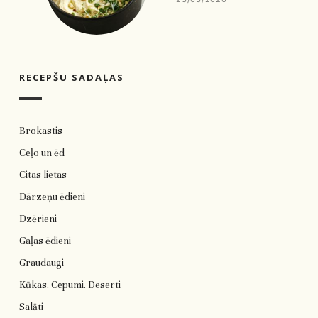
RECEPŠU SADAĻAS
Brokastis
Ceļo un ēd
Citas lietas
Dārzeņu ēdieni
Dzērieni
Gaļas ēdieni
Graudaugi
Kūkas. Cepumi. Deserti
Salāti