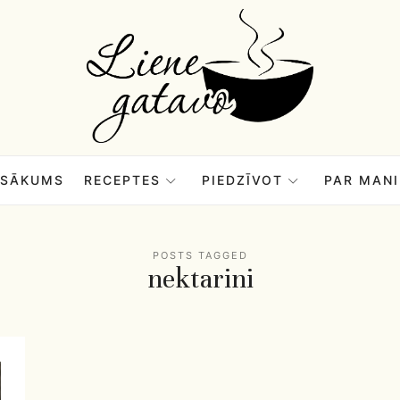
Liene
Gatavo
–
SĀKUMS
RECEPTES
PIEDZĪVOT
PAR MANI
Mana
POSTS TAGGED
nektarini
garšu
pasaule