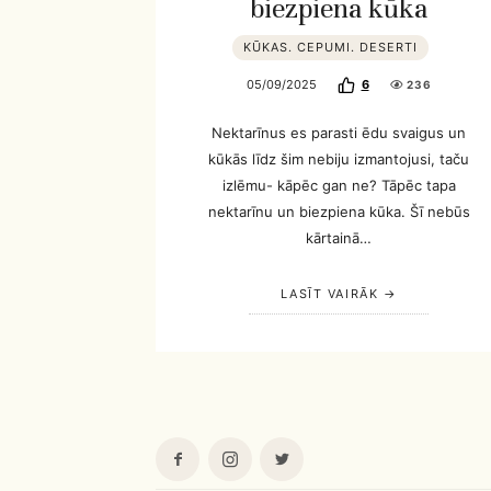
biezpiena kūka
KŪKAS. CEPUMI. DESERTI
05/09/2025
6
236
Nektarīnus es parasti ēdu svaigus un
kūkās līdz šim nebiju izmantojusi, taču
izlēmu- kāpēc gan ne? Tāpēc tapa
nektarīnu un biezpiena kūka. Šī nebūs
kārtainā…
LASĪT VAIRĀK