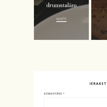
drumstalām
SKATĪT
IERAKS
KOMENTĀRS
*