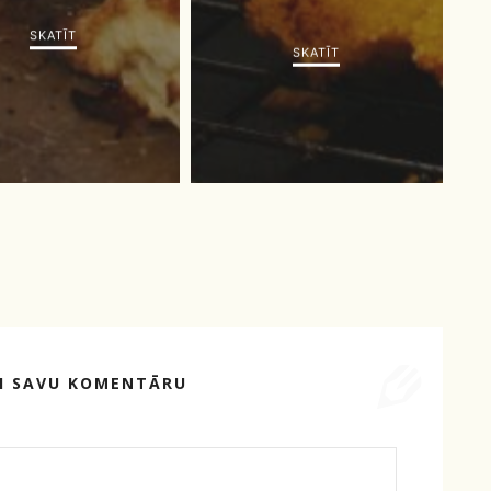
SKATĪT
SKATĪT
TI SAVU KOMENTĀRU