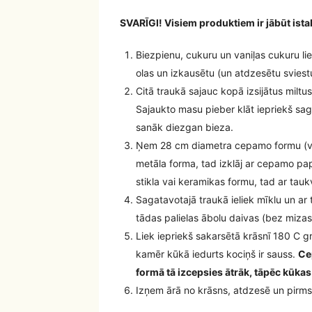
SVARĪGI! Visiem produktiem ir jābūt ist
Biezpienu, cukuru un vaniļas cukuru lie
olas un izkausētu (un atdzesētu sviestu
Citā traukā sajauc kopā izsijātus miltu
Sajaukto masu pieber klāt iepriekš sa
sanāk diezgan bieza.
Ņem 28 cm diametra cepamo formu (var 
metāla forma, tad izklāj ar cepamo pap
stikla vai keramikas formu, tad ar tau
Sagatavotajā traukā ieliek mīklu un ar 
tādas palielas ābolu daivas (bez miza
Liek iepriekš sakarsētā krāsnī 180 C 
kamēr kūkā iedurts kociņš ir sauss.
Ce
formā tā izcepsies ātrāk, tāpēc kūka
Izņem ārā no krāsns, atdzesē un pirm