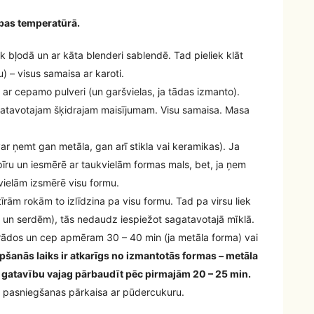
abas temperatūrā.
k bļodā un ar kāta blenderi sablendē. Tad pieliek klāt
) – visus samaisa ar karoti.
s ar cepamo pulveri (un garšvielas, ja tādas izmanto).
gatavotajam šķidrajam maisījumam. Visu samaisa. Masa
ņemt gan metāla, gan arī stikla vai keramikas). Ja
īru un iesmērē ar taukvielām formas mals, bet, ja ņem
kvielām izsmērē visu formu.
tīrām rokām to izlīdzina pa visu formu. Tad pa virsu liek
s un serdēm), tās nedaudz iespiežot sagatavotajā mīklā.
grādos un cep apmēram 30 – 40 min (ja metāla forma) vai
pšanās laiks ir atkarīgs no izmantotās formas – metāla
s gatavību vajag pārbaudīt pēc pirmajām 20 – 25 min.
s pasniegšanas pārkaisa ar pūdercukuru.