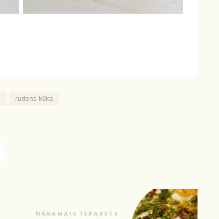
s
rudens kūka
NĀKAMAIS IERAKSTS