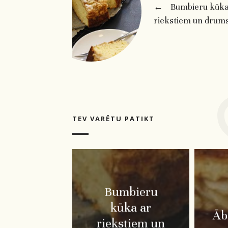
←
Bumbieru kūka
riekstiem un drum
TEV VARĒTU PATIKT
Bumbieru
kūka ar
Āb
riekstiem un