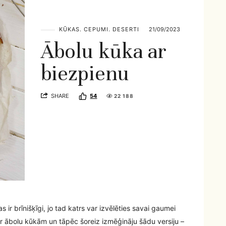
KŪKAS. CEPUMI. DESERTI
21/09/2023
Ābolu kūka ar
biezpienu
SHARE
54
22 188
 ir brīnišķīgi, jo tad katrs var izvēlēties savai gaumei
r ābolu kūkām un tāpēc šoreiz izmēģināju šādu versiju –