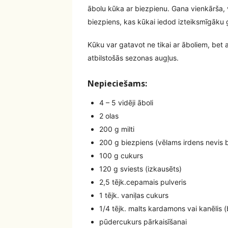
ābolu kūka ar biezpienu. Gana vienkārša, v
biezpiens, kas kūkai iedod izteiksmīgāku 
Kūku var gatavot ne tikai ar āboliem, bet ar
atbilstošās sezonas augļus.
Nepieciešams:
4 – 5 vidēji āboli
2 olas
200 g milti
200 g biezpiens (vēlams irdens nevis bl
100 g cukurs
120 g sviests (izkausēts)
2,5 tējk.cepamais pulveris
1 tējk. vaniļas cukurs
1/4 tējk. malts kardamons vai kanēlis (
pūdercukurs pārkaisīšanai