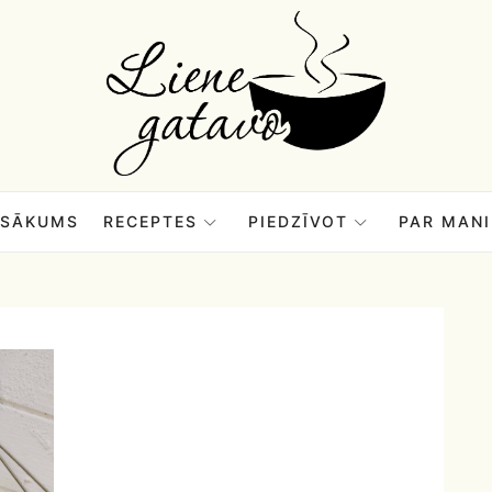
Liene
Gatavo
–
SĀKUMS
RECEPTES
PIEDZĪVOT
PAR MANI
Mana
garšu
pasaule