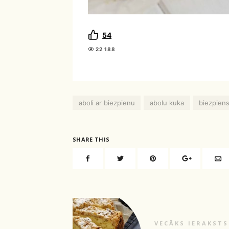
54
22 188
aboli ar biezpienu
abolu kuka
biezpien
SHARE THIS
VECĀKS IERAKSTS