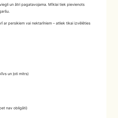
iegli un ātri pagatavojama. Mīklai tiek pievienots
garšu.
ī ar persikiem vai nektarīniem – atliek tikai izvēlēties
īvs un ļoti mitrs)
bet nav obligāti)