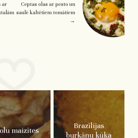
 ar
Ceptas olas ar pesto un
stalām
saulē kaltētiem tomātiem
→
Brazīlijas
olu maizītes
burkānu kūka