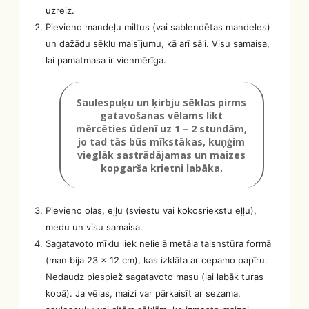
uzreiz.
Pievieno mandeļu miltus (vai sablendētas mandeles)
un dažādu sēklu maisījumu, kā arī sāli. Visu samaisa,
lai pamatmasa ir vienmērīga.
Saulespuķu un ķirbju sēklas pirms
gatavošanas vēlams likt
mērcēties ūdenī uz 1 – 2 stundām,
jo tad tās būs mīkstākas, kuņģim
vieglāk sastrādājamas un maizes
kopgarša krietni labāka.
Pievieno olas, eļļu (sviestu vai kokosriekstu eļļu),
medu un visu samaisa.
Sagatavoto mīklu liek nelielā metāla taisnstūra formā
(man bija 23 x 12 cm), kas izklāta ar cepamo papīru.
Nedaudz piespiež sagatavoto masu (lai labāk turas
kopā). Ja vēlas, maizi var pārkaisīt ar sezama,