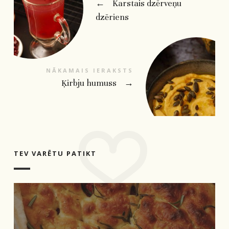
←
Karstais dzērveņu
dzēriens
NĀKAMAIS IERAKSTS
Ķirbju humuss
→
TEV VARĒTU PATIKT