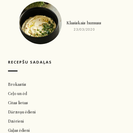
Klasiskais humuss
23/03/2020
RECEPŠU SADAĻAS
Brokastis
Ceļo un ēd
Citas lietas
Dārzeņu ēdieni
Dzērieni
Gaļas ēdieni