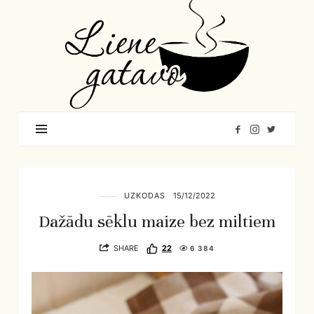
Liene
Gatavo
–
Mana
garšu
pasaule
UZKODAS
15/12/2022
Dažādu sēklu maize bez miltiem
SHARE
22
6 384