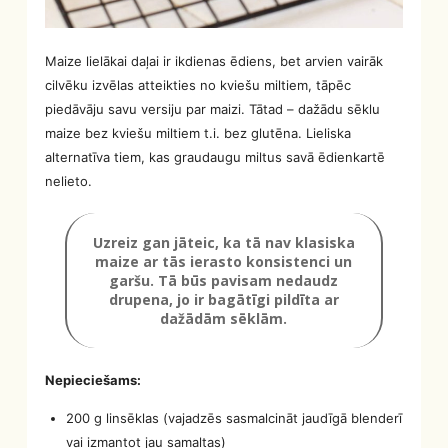
Maize lielākai daļai ir ikdienas ēdiens, bet arvien vairāk
cilvēku izvēlas atteikties no kviešu miltiem, tāpēc
piedāvāju savu versiju par maizi. Tātad – dažādu sēklu
maize bez kviešu miltiem t.i. bez glutēna. Lieliska
alternatīva tiem, kas graudaugu miltus savā ēdienkartē
nelieto.
Uzreiz gan jāteic, ka tā nav klasiska
maize ar tās ierasto konsistenci un
garšu. Tā būs pavisam nedaudz
drupena, jo ir bagātīgi pildīta ar
dažādām sēklām.
Nepieciešams:
200 g linsēklas (vajadzēs sasmalcināt jaudīgā blenderī
vai izmantot jau samaltas)