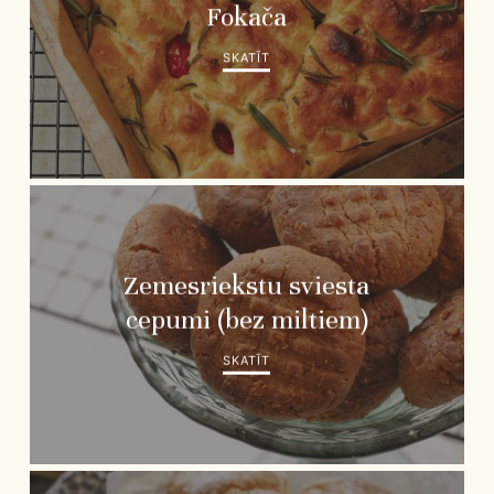
Fokača
SKATĪT
Zemesriekstu sviesta
cepumi (bez miltiem)
SKATĪT