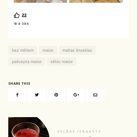
22
6 384
bez miltiem
maize
maltas linseklas
pašcepta maize
sēklu maize
SHARE THIS
VECĀKS IERAKSTS