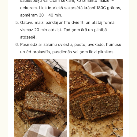
saulespuķu vai citām sēklām, ko izmanto maizei –
dekoram. Liek iepriekš sakarsētā krāsnī 180C grādos,
apmēram 30 – 40 min.
Gatavu maizi pārklāj ar tīru dvielīti un atstāj formā
vismaz 20 min atdzist. Tad ņem ārā un pilnībā
atdzesē.
Pasniedz ar zaļumu sviestu, pesto, avokado, humusu
un ēd brokastīs, pusdienās vai ņem līdzi piknikos.