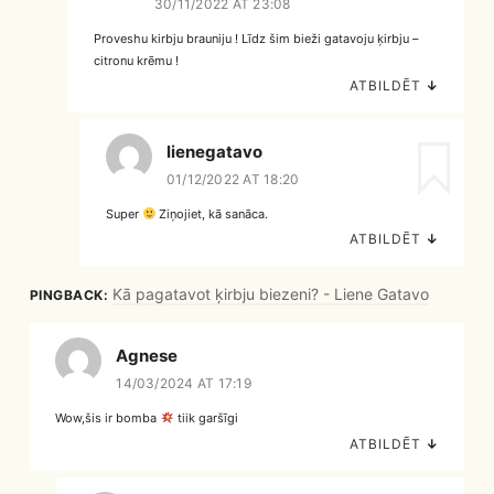
30/11/2022 AT 23:08
Proveshu kirbju brauniju ! Līdz šim bieži gatavoju ķirbju –
citronu krēmu !
ATBILDĒT
↓
lienegatavo
01/12/2022 AT 18:20
Super
Ziņojiet, kā sanāca.
ATBILDĒT
↓
Kā pagatavot ķirbju biezeni? - Liene Gatavo
PINGBACK:
Agnese
14/03/2024 AT 17:19
Wow,šis ir bomba
tiik garšīgi
ATBILDĒT
↓