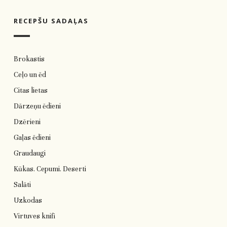
RECEPŠU SADAĻAS
Brokastis
Ceļo un ēd
Citas lietas
Dārzeņu ēdieni
Dzērieni
Gaļas ēdieni
Graudaugi
Kūkas. Cepumi. Deserti
Salāti
Uzkodas
Virtuves knifi