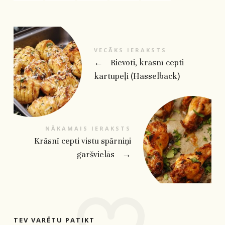
VECĀKS IERAKSTS
←
Rievoti, krāsnī cepti
kartupeļi (Hasselback)
NĀKAMAIS IERAKSTS
Krāsnī cepti vistu spārniņi
garšvielās
→
TEV VARĒTU PATIKT