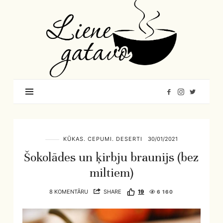
Liene
Gatavo
–
Mana
garšu
pasaule
KŪKAS. CEPUMI. DESERTI
30/01/2021
Šokolādes un ķirbju braunijs (bez
miltiem)
8 KOMENTĀRU
SHARE
19
6 160