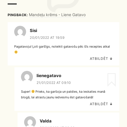
Mandeļu krēms - Liene Gatavo
PINGBACK:
Sisi
20/01/2022 AT 19:59
Pagatavoju! Ļoti garšīgs, noteikti gatavošu pēc šīs receptes atkal
ATBILDĒT
↓
lienegatavo
21/01/2022 AT 09:10
Super!
Prieks, ka garšoja un paldies, ka ieskaties manā
blogā, lai atrastu jaunu iedvesmu ēst gatavošanā!
ATBILDĒT
↓
Valda