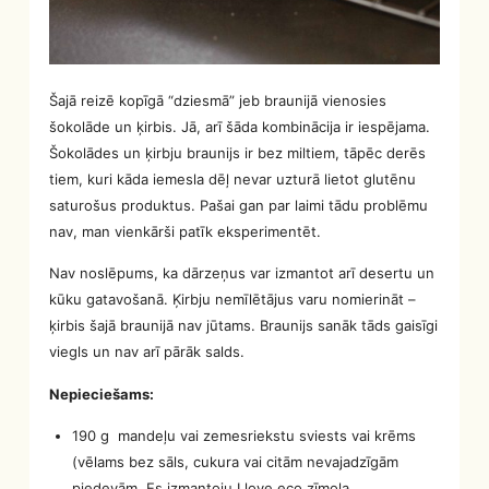
Šajā reizē kopīgā “dziesmā” jeb braunijā vienosies
šokolāde un ķirbis. Jā, arī šāda kombinācija ir iespējama.
Šokolādes un ķirbju braunijs ir bez miltiem, tāpēc derēs
tiem, kuri kāda iemesla dēļ nevar uzturā lietot glutēnu
saturošus produktus. Pašai gan par laimi tādu problēmu
nav, man vienkārši patīk eksperimentēt.
Nav noslēpums, ka dārzeņus var izmantot arī desertu un
kūku gatavošanā. Ķirbju nemīlētājus varu nomierināt –
ķirbis šajā braunijā nav jūtams. Braunijs sanāk tāds gaisīgi
viegls un nav arī pārāk salds.
Nepieciešams:
190 g mandeļu vai zemesriekstu sviests vai krēms
(vēlams bez sāls, cukura vai citām nevajadzīgām
piedevām. Es izmantoju I love eco zīmola