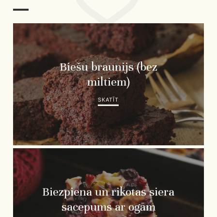
Biešu braunijs (bez
miltiem)
SKATĪT
Biezpiena un rikotas siera
sacepums ar ogām