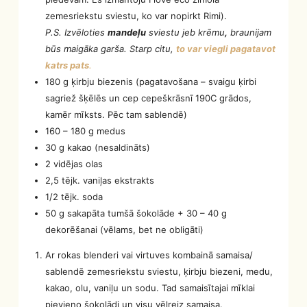
zemesriekstu sviestu, ko var nopirkt Rimi).
P.S. Izvēloties
mandeļu
sviestu jeb krēmu
,
braunijam
būs maigāka garša. Starp citu,
to var viegli pagatavot
katrs pats
.
180 g ķirbju biezenis (pagatavošana – svaigu ķirbi
sagriež šķēlēs un cep cepeškrāsnī 190C grādos,
kamēr mīksts. Pēc tam sablendē)
160 – 180 g medus
30 g kakao (nesaldināts)
2 vidējas olas
2,5 tējk. vaniļas ekstrakts
1/2 tējk. soda
50 g sakapāta tumšā šokolāde + 30 – 40 g
dekorēšanai (vēlams, bet ne obligāti)
Ar rokas blenderi vai virtuves kombainā samaisa/
sablendē zemesriekstu sviestu, ķirbju biezeni, medu,
kakao, olu, vaniļu un sodu. Tad samaisītajai mīklai
pievieno šokolādi un visu vēlreiz samaisa.