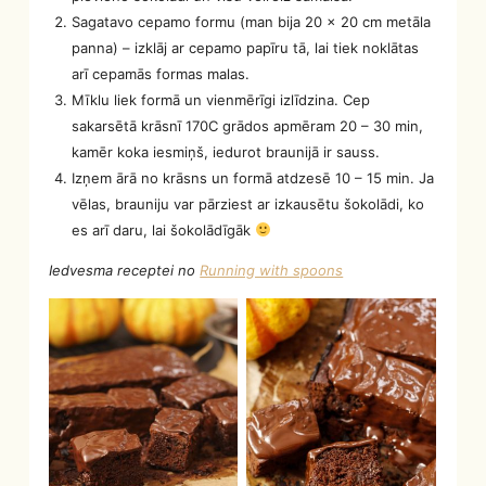
Sagatavo cepamo formu (man bija 20 x 20 cm metāla
panna) – izklāj ar cepamo papīru tā, lai tiek noklātas
arī cepamās formas malas.
Mīklu liek formā un vienmērīgi izlīdzina. Cep
sakarsētā krāsnī 170C grādos apmēram 20 – 30 min,
kamēr koka iesmiņš, iedurot braunijā ir sauss.
Izņem ārā no krāsns un formā atdzesē 10 – 15 min. Ja
vēlas, brauniju var pārziest ar izkausētu šokolādi, ko
es arī daru, lai šokolādīgāk
Iedvesma receptei no
Running with spoons