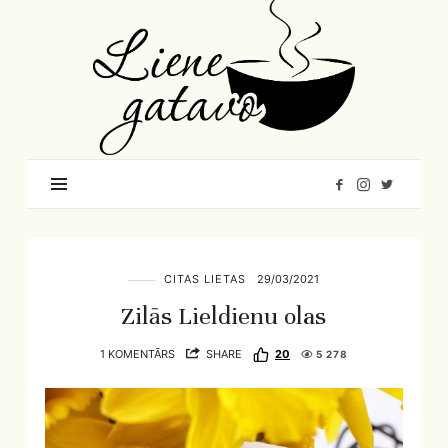
Liene
Gatavo
–
Mana
garšu
pasaule
CITAS LIETAS
29/03/2021
Zilās Lieldienu olas
1 KOMENTĀRS
SHARE
20
5 278