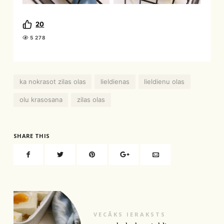
20
5 278
ka nokrasot zilas olas
lieldienas
lieldienu olas
olu krasosana
zilas olas
SHARE THIS
VECĀKS IERAKSTS