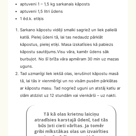
aptuveni 1 – 1,5 kg sarkanais kāposts
aptuveni 1,5 litri ūdens
1 ēd.k. etiķis
Sarkano kāpostu vidēji smalki sagriež un liek palielā
katlā. Pielej ūdeni tā, lai tas nedaudz pārklāt
kāpostus, pielej etiķi. Masa izskatīsies kā pabiezs
kāpostu sautējums.Visu vāra, kamēr ūdens sāk
burbuļot. No šī brīža vāra apmēram 30 min uz mazas
uguns.
Tad uzmanīgi liek iekšā olas, ierušinot kāpostu masā
tā, lai tās ir vienmērīgi un no visām pusēm pārklātas
ar kāpostu masu. Tad nogriež uguni un atstāj katlu ar
olām atdzist uz 12 stundām vai vienkārši – uz nakti.
Tā kā olas krietnu laiciņu
atradīsies karstajā ūdenī, tad tās
būs ļoti cieti vārītas. Ja tomēr
gribi mīkstākas olas un izvairīties