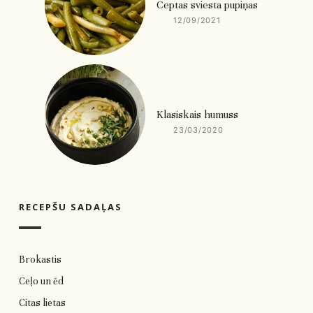
Ceptas sviesta pupiņas
12/09/2021
Klasiskais humuss
23/03/2020
RECEPŠU SADAĻAS
Brokastis
Ceļo un ēd
Citas lietas