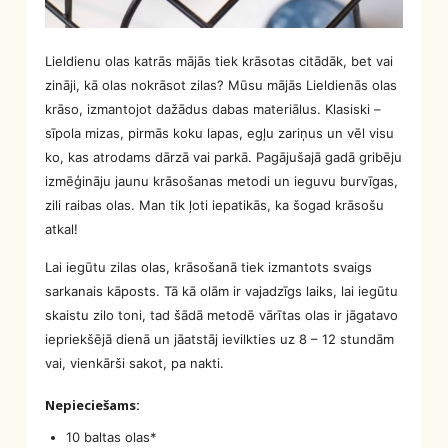
Lieldienu olas katrās mājās tiek krāsotas citādāk, bet vai
zināji, kā olas nokrāsot zilas? Mūsu mājās Lieldienās olas
krāso, izmantojot dažādus dabas materiālus. Klasiski –
sīpola mizas, pirmās koku lapas, egļu zariņus un vēl visu
ko, kas atrodams dārzā vai parkā. Pagājušajā gadā gribēju
izmēģināju jaunu krāsošanas metodi un ieguvu burvīgas,
zili raibas olas. Man tik ļoti iepatikās, ka šogad krāsošu
atkal!
Lai iegūtu zilas olas, krāsošanā tiek izmantots svaigs
sarkanais kāposts. Tā kā olām ir vajadzīgs laiks, lai iegūtu
skaistu zilo toni, tad šādā metodē vārītas olas ir jāgatavo
iepriekšējā dienā un jāatstāj ievilkties uz 8 – 12 stundām
vai, vienkārši sakot, pa nakti.
Nepieciešams:
10 baltas olas*