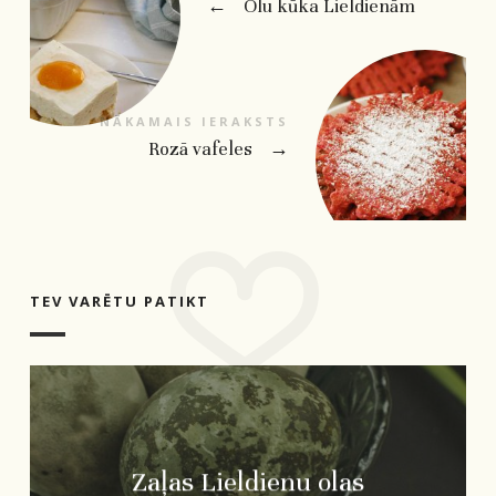
←
Olu kūka Lieldienām
NĀKAMAIS IERAKSTS
Rozā vafeles
→
TEV VARĒTU PATIKT
Zaļas Lieldienu olas