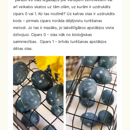
arī veikalos skatos uz tām olām, uz kurām ir uzdrukāts
cipars 0 vai 1. Ko tas nozīmē? Uz katras olas ir uzdrukāts
kods – pirmais cipars norāda dējējvistu turēšanas
metodi. Jo tas ir mazāks, jo labvēlīgākos apstākļos vista
dzīvojusi. Cipars 0 – olas nāk no bioloģiskas
saimniecības. Cipars 1 – brīvās turēšanas apstākļos
dētas olas.