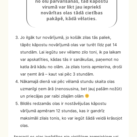
no olu pārvārīšanas, tad kāpostu
virumā var likt jau iepriekš
novārītas olas tādā cietības
pakāpē, kādā vēlaties.
Jo ilgāk tur novārījumā, jo košāk zilas tās paliek,
tāpēc kāpostu novārījumā olas var turēt līdz pat 14
stundām. Lai iegūtu sev vēlamo zilo toni, ik pa laikam
var apskatīties, kādas tās ir sanākušas, paņemot no
katla ārā kādu no olām. Ja zilais tonis apmierina, droši
var ņemt ārā – kaut vai pēc 3 stundām.
Nākamajā dienā vai pēc vēlamā stundu skaita olas
uzmanīgi ņem ārā (nenosusina, bet ļauj pašām nožūt)
un priecājas par raibi zilajām olām
Bildēs redzamās olas ir nostāvējušas kāpostu
vārījumā apmēram 12 stundas, kas ir gandrīz
maksimāli zilais tonis, ko var iegūt šādā veidā krāsojot
olas.
*parasti es olas iegādājos pie vietējiem zemniekiem vai