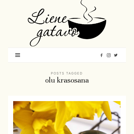
Liene
Gatavo
–
Mana
garšu
pasaule
POSTS TAGGED
olu krasosana