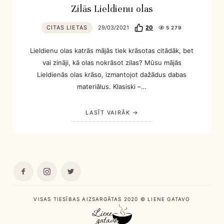
Zilās Lieldienu olas
CITAS LIETAS
29/03/2021
20
5 279
Lieldienu olas katrās mājās tiek krāsotas citādāk, bet
vai zināji, kā olas nokrāsot zilas? Mūsu mājās
Lieldienās olas krāso, izmantojot dažādus dabas
materiālus. Klasiski –…
LASĪT VAIRĀK
VISAS TIESĪBAS AIZSARGĀTAS 2020 © LIENE GATAVO