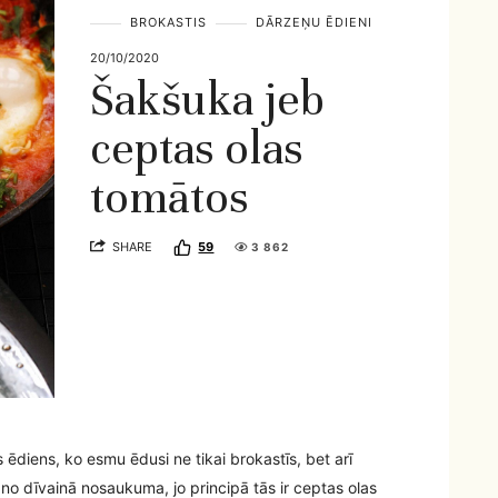
BROKASTIS
DĀRZEŅU ĒDIENI
20/10/2020
Šakšuka jeb
ceptas olas
tomātos
SHARE
59
3 862
 ēdiens, ko esmu ēdusi ne tikai brokastīs, bet arī
no dīvainā nosaukuma, jo principā tās ir ceptas olas