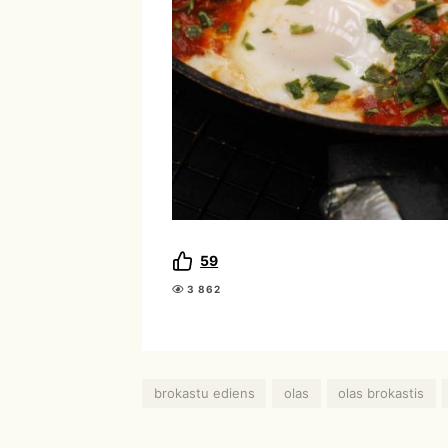
59
3 862
brokastu ediens
olas
olas brokastis