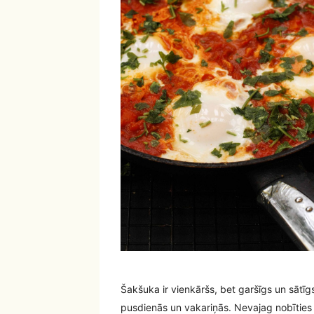
Šakšuka ir vienkāršs, bet garšīgs un sātīgs
pusdienās un vakariņās. Nevajag nobīties 