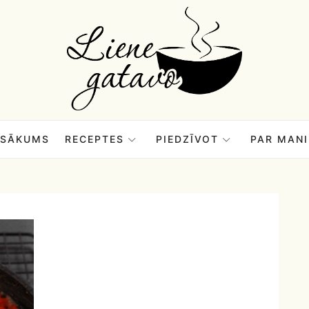
Liene
Gatavo
–
SĀKUMS
RECEPTES
PIEDZĪVOT
PAR MANI
Mana
garšu
pasaule