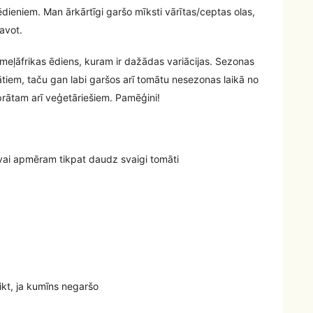
dieniem. Man ārkārtīgi garšo mīksti vārītas/ceptas olas,
tavot.
meļāfrikas ēdiens, kuram ir dažādas variācijas. Sezonas
ātiem, taču gan labi garšos arī tomātu nesezonas laikā no
rātam arī veģetāriešiem. Pamēģini!
 vai apmēram tikpat daudz svaigi tomāti
likt, ja kumīns negaršo