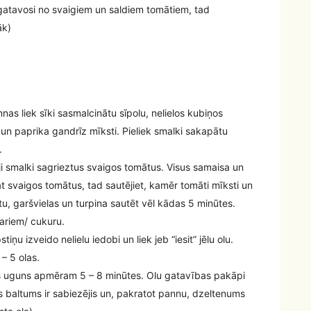
gatavosi no svaigiem un saldiem tomātiem, tad
āk)
nas liek sīki sasmalcinātu sīpolu, nelielos kubiņos
 un paprika gandrīz mīksti. Pieliek smalki sakapātu
.
i smalki sagrieztus svaigos tomātus. Visus samaisa un
t svaigos tomātus, tad sautējiet, kamēr tomāti mīksti un
tu, garšvielas un turpina sautēt vēl kādas 5 minūtes.
pariem/ cukuru.
ņu izveido nelielu iedobi un liek jeb “iesit” jēlu olu.
– 5 olas.
as uguns apmēram 5 – 8 minūtes. Olu gatavības pakāpi
as baltums ir sabiezējis un, pakratot pannu, dzeltenums