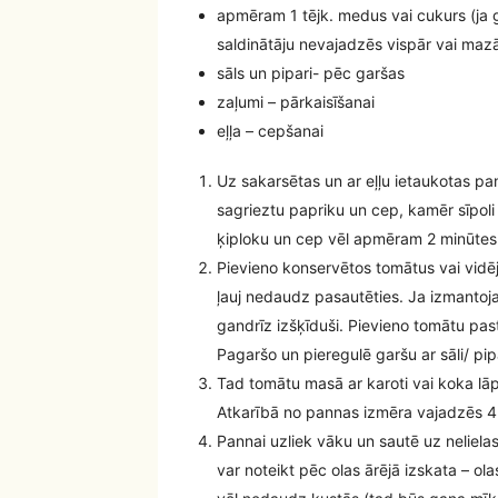
apmēram 1 tējk. medus vai cukurs (ja 
saldinātāju nevajadzēs vispār vai maz
sāls un pipari- pēc garšas
zaļumi – pārkaisīšanai
eļļa – cepšanai
Uz sakarsētas un ar eļļu ietaukotas pan
sagrieztu papriku un cep, kamēr sīpoli
ķiploku un cep vēl apmēram 2 minūtes
Pievieno konservētos tomātus vai vidēj
ļauj nedaudz pasautēties. Ja izmantoja
gandrīz izšķīduši. Pievieno tomātu pas
Pagaršo un pieregulē garšu ar sāli/ pi
Tad tomātu masā ar karoti vai koka lāpsti
Atkarībā no pannas izmēra vajadzēs 4 
Pannai uzliek vāku un sautē uz neliel
var noteikt pēc olas ārējā izskata – ol