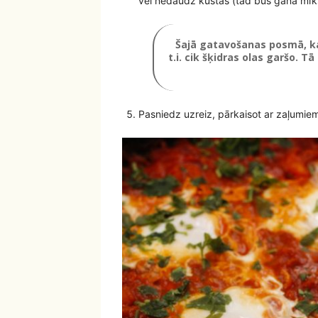
vēl nedaudz kustās (tad būs gana mīks
Šajā gatavošanas posmā, kat
t.i. cik šķidras olas garšo. 
Pasniedz uzreiz, pārkaisot ar zaļumiem