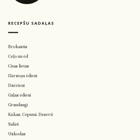
RECEPŠU SADAĻAS
Brokastis
Ceļo un ēd
Citas lietas
Dārzeņu ēdieni
Dzērieni
Gaļas ēdieni
Graudaugi
Kūkas. Cepumi. Deserti
Salāti
Uzkodas