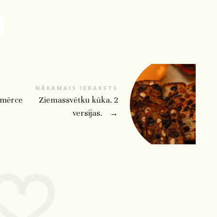
NĀKAMAIS IERAKSTS
 mērce
Ziemassvētku kūka. 2
versijas.
→