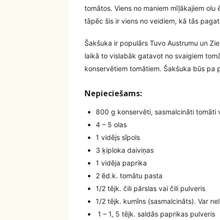
tomātos. Viens no maniem mīļākajiem olu ē
tāpēc šis ir viens no veidiem, kā tās paga
Šakšuka ir populārs Tuvo Austrumu un Zie
laikā to vislabāk gatavot no svaigiem tom
konservētiem tomātiem. Šakšuka būs pa p
Nepieciešams:
800 g konservēti, sasmalcināti tomāti
4 – 5 olas
1 vidējs sīpols
3 ķiploka daiviņas
1 vidēja paprika
2 ēd.k. tomātu pasta
1/2 tējk. čili pārslas vai čili pulveris
1/2 tējk. kumīns (sasmalcināts). Var ne
1 – 1, 5 tējk. saldās paprikas pulveris