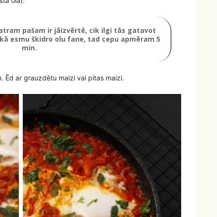
ta ola).
ram pašam ir jāizvērtē, cik ilgi tās gatavot
Tā kā esmu škidro olu fane, tad cepu apmēram 5
min.
. Ēd ar grauzdētu maizi vai pitas maizi.