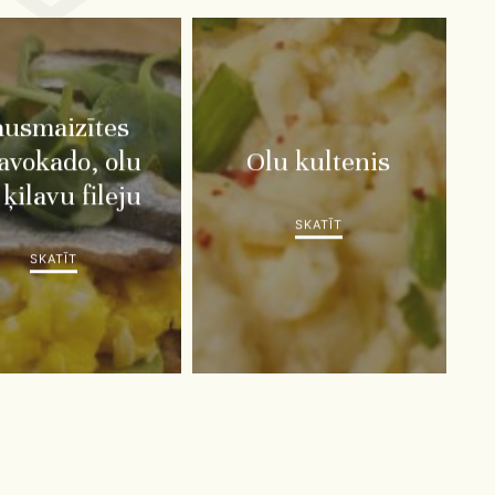
ausmaizītes
 avokado, olu
Olu kultenis
ķilavu fileju
SKATĪT
SKATĪT