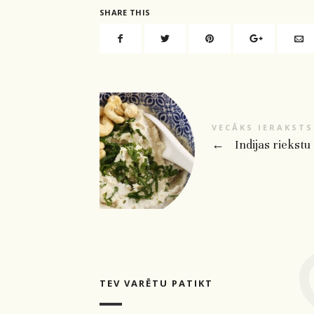
SHARE THIS
VECĀKS IERAKSTS
←
Indijas riekstu
TEV VARĒTU PATIKT