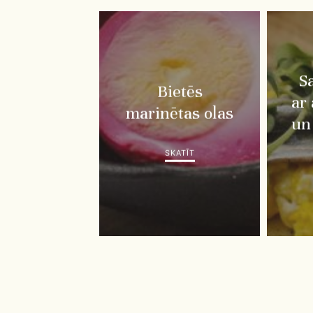
S
Bietēs
ar
marinētas olas
un 
SKATĪT