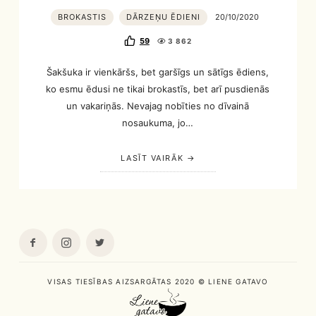
BROKASTIS
DĀRZEŅU ĒDIENI
20/10/2020
59
3 862
Šakšuka ir vienkāršs, bet garšīgs un sātīgs ēdiens,
ko esmu ēdusi ne tikai brokastīs, bet arī pusdienās
un vakariņās. Nevajag nobīties no dīvainā
nosaukuma, jo…
LASĪT VAIRĀK
VISAS TIESĪBAS AIZSARGĀTAS 2020 © LIENE GATAVO