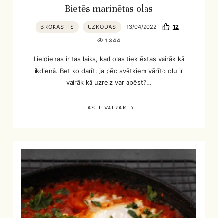
Bietēs marinētas olas
BROKASTIS
UZKODAS
13/04/2022
12
1 344
Lieldienas ir tas laiks, kad olas tiek ēstas vairāk kā
ikdienā. Bet ko darīt, ja pēc svētkiem vārīto olu ir
vairāk kā uzreiz var apēst?…
LASĪT VAIRĀK