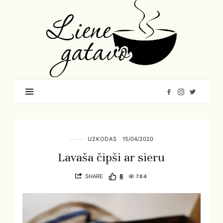
Liene
Gatavo
–
Mana
garšu
pasaule
UZKODAS
15/04/2020
Lavaša čipši ar sieru
SHARE
8
784