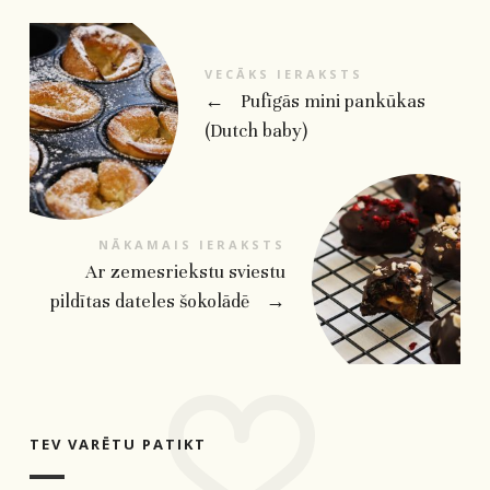
VECĀKS IERAKSTS
←
Pufīgās mini pankūkas
(Dutch baby)
NĀKAMAIS IERAKSTS
Ar zemesriekstu sviestu
pildītas dateles šokolādē
→
TEV VARĒTU PATIKT