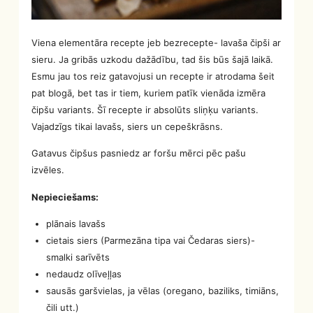
Viena elementāra recepte jeb bezrecepte- lavaša čipši ar
sieru. Ja gribās uzkodu dažādību, tad šis būs šajā laikā.
Esmu jau tos reiz gatavojusi un recepte ir atrodama šeit
pat blogā, bet tas ir tiem, kuriem patīk vienāda izmēra
čipšu variants. Šī recepte ir absolūts sliņķu variants.
Vajadzīgs tikai lavašs, siers un cepeškrāsns.
Gatavus čipšus pasniedz ar foršu mērci pēc pašu
izvēles.
Nepieciešams:
plānais lavašs
cietais siers (Parmezāna tipa vai Čedaras siers)-
smalki sarīvēts
nedaudz olīveļļas
sausās garšvielas, ja vēlas (oregano, baziliks, timiāns,
čili utt.)