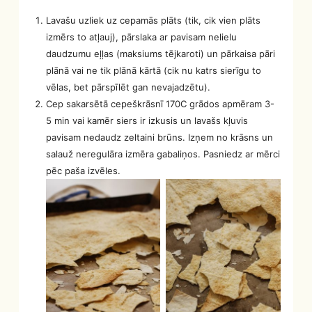
Lavašu uzliek uz cepamās plāts (tik, cik vien plāts
izmērs to atļauj), pārslaka ar pavisam nelielu
daudzumu eļļas (maksiums tējkaroti) un pārkaisa pāri
plānā vai ne tik plānā kārtā (cik nu katrs sierīgu to
vēlas, bet pārspīlēt gan nevajadzētu).
Cep sakarsētā cepeškrāsnī 170C grādos apmēram 3-
5 min vai kamēr siers ir izkusis un lavašs kļuvis
pavisam nedaudz zeltaini brūns. Izņem no krāsns un
salauž neregulāra izmēra gabaliņos. Pasniedz ar mērci
pēc paša izvēles.