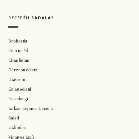
RECEPŠU SADAĻAS
Brokastis
Ceļo un ēd
Citas lietas
Dārzeņu ēdieni
Dzērieni
Gaļas ēdieni
Graudaugi
Kūkas. Cepumi. Deserti
Salāti
Uzkodas
Virtuves knifi