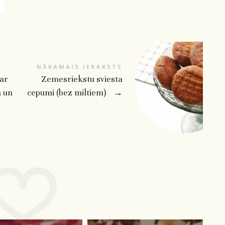
NĀKAMAIS IERAKSTS
 ar
Zemesriekstu sviesta
m un
cepumi (bez miltiem)
→