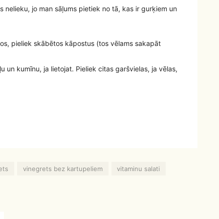
 es nelieku, jo man sāļums pietiek no tā, kas ir gurķiem un
ņos, pieliek skābētos kāpostus (tos vēlams sakapāt
 un kumīnu, ja lietojat. Pieliek citas garšvielas, ja vēlas,
ets
vinegrets bez kartupeliem
vitaminu salati