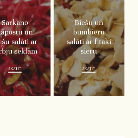
Sarkano
Biešu un
kāpostu un
bumbieru
ešu salāti ar
salāti ar fitaki
rbju sēklām
sieru
SKATĪT
SKATĪT