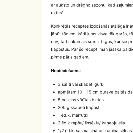
ar auksto un drēgno sezonu, kad zaļumiem
uzturā.
Konkrētās receptes izdošanās atslēga ir a
jābūt tādiem, kādi jums visvairāk garšo, tāp
nav, tad nākamais solis ir tirgus, kur šie p
kāpostus. Par šo recepti man jāsaka paldi
pirms pāris gadiem.
Nepieciešams:
3 sālīti vai skābēti gurķi
apmēram 10 – 15 cm purava baltās da
5 nelielas vārītas bietes
200 g skābēti kāposti
1 ēd.k. mārrutki
2 ēd.k rapšu/ linsēklu/ kaņepju eļļa
1/2 ēd.k. sasmalcinātas kumīna sēklas 