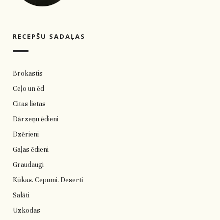
RECEPŠU SADAĻAS
Brokastis
Ceļo un ēd
Citas lietas
Dārzeņu ēdieni
Dzērieni
Gaļas ēdieni
Graudaugi
Kūkas. Cepumi. Deserti
Salāti
Uzkodas