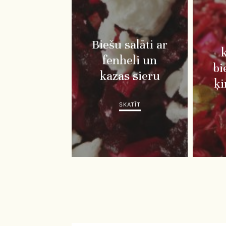
Biešu salāti ar
fenheli un
bi
kazas sieru
ķi
SKATĪT