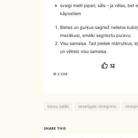
svaigi malti pipari, sāls – ja vēlas, bet
kāpostiem
Bietes un gurķus sagriež nelielos kubi
mazākus), smalki sagrieztu puravu.
Visu samaisa. Tad pieliek mārrutkus, eļļu
un vēlreiz visu samaisa.
12
2 236
biesu salāti
veseligais vinegrets
vinegr
SHARE THIS