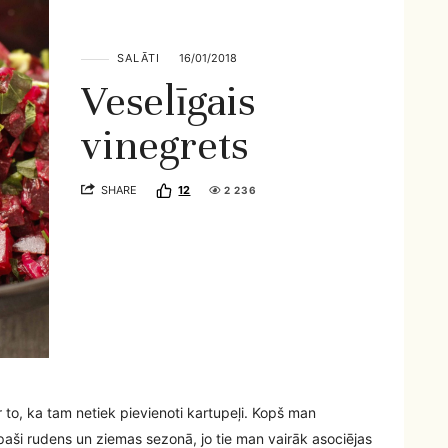
SALĀTI
16/01/2018
Veselīgais
vinegrets
SHARE
12
2 236
r to, ka tam netiek pievienoti kartupeļi. Kopš man
 īpaši rudens un ziemas sezonā, jo tie man vairāk asociējas