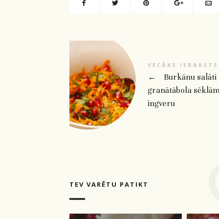
VECĀKS IERAKSTS
←
Burkānu salāti
granātābola sēklā
ingveru
TEV VARĒTU PATIKT