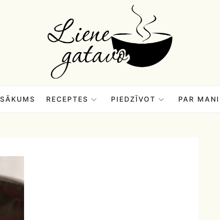
Liene
Gatavo
–
SĀKUMS
RECEPTES
PIEDZĪVOT
PAR MANI
Mana
garšu
pasaule