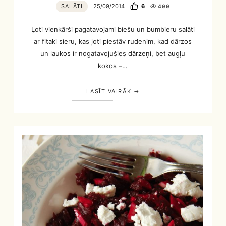
SALĀTI
25/09/2014
6
499
Ļoti vienkārši pagatavojami biešu un bumbieru salāti
ar fitaki sieru, kas ļoti piestāv rudenim, kad dārzos
un laukos ir nogatavojušies dārzeņi, bet augļu
kokos –…
LASĪT VAIRĀK