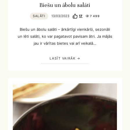
Biešu un ābolu salāti
SALĀTI
13/03/2023
17
7 499
Biešu un ābolu salāti – ārkārtīgi vienkārši, sezonāli
un lēti salāti, ko var pagatavot pavisam ātri. Ja mājās
jau ir vārītas bietes vai arī veikalā…
LASĪT VAIRĀK