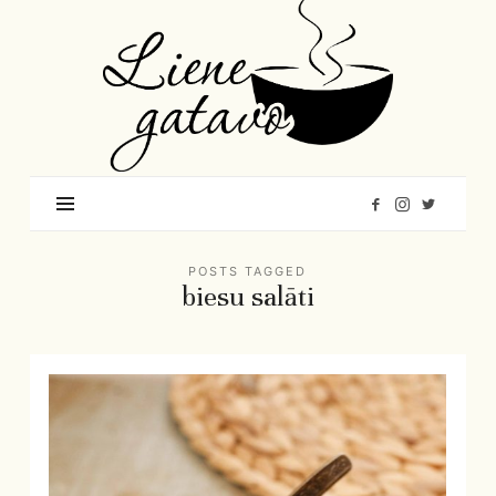
Liene
Gatavo
–
Mana
garšu
pasaule
POSTS TAGGED
biesu salāti