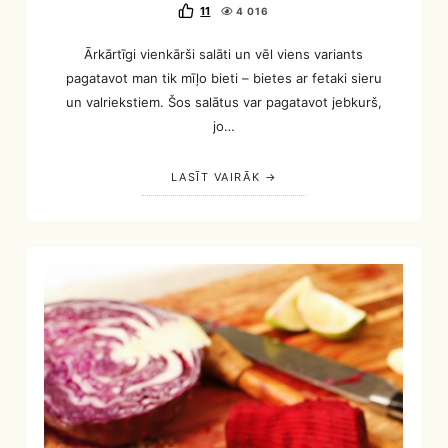
11
4 016
Ārkārtīgi vienkārši salāti un vēl viens variants
pagatavot man tik mīļo bieti – bietes ar fetaki sieru
un valriekstiem. Šos salātus var pagatavot jebkurš,
jo…
LASĪT VAIRĀK