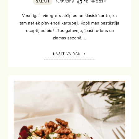
SALĀTI
16/01/2018
12
2 234
Veselīgais vinegrets atšķiras no klasiskā ar to, ka
tam netiek pievienoti kartupeļi. Kopš man pastāstīja
recepti, es bieži tos gatavoju, īpaši rudens un
ziemas sezonā,…
LASĪT VAIRĀK