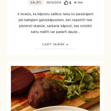
SALĀTI
29/10/2014
5
745
Ir ierasts, ka kāpostu salātus taisa no parastajiem
jeb baltajiem galviņkāpostiem, bet nepelnīti tiek
piemirsti skaistie, sarkanie kāposti, kas noteikti
katru maltīti var padarīt daudz…
LASĪT VAIRĀK