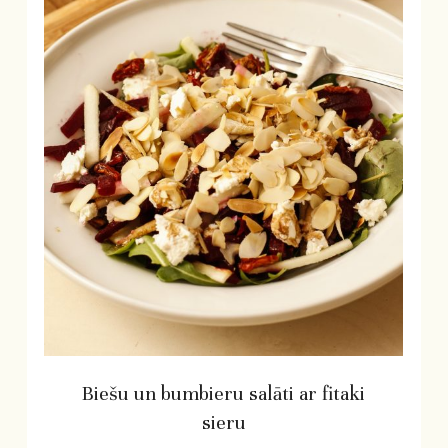
Biešu un bumbieru salāti ar fitaki
sieru