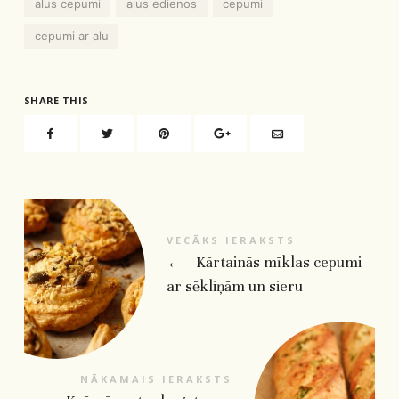
alus cepumi
alus edienos
cepumi
cepumi ar alu
SHARE THIS
VECĀKS IERAKSTS
←
Kārtainās mīklas cepumi
ar sēkliņām un sieru
NĀKAMAIS IERAKSTS