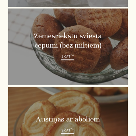
Zemesriekstu sviesta
cepumi (bez miltiem)
SKATĪT
Austiņas ar āboliem
SKATĪT