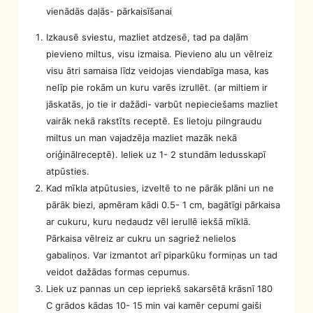
vienādās daļās- pārkaisīšanai
Izkausē sviestu, mazliet atdzesē, tad pa daļām
pievieno miltus, visu izmaisa. Pievieno alu un vēlreiz
visu ātri samaisa līdz veidojas viendabīga masa, kas
nelīp pie rokām un kuru varēs izrullēt. (ar miltiem ir
jāskatās, jo tie ir dažādi- varbūt nepieciešams mazliet
vairāk nekā rakstīts receptē. Es lietoju pilngraudu
miltus un man vajadzēja mazliet mazāk nekā
oriģinālreceptē). Ieliek uz 1- 2 stundām ledusskapī
atpūsties.
Kad mīkla atpūtusies, izveltē to ne pārāk plāni un ne
pārāk biezi, apmēram kādi 0.5- 1 cm, bagātīgi pārkaisa
ar cukuru, kuru nedaudz vēl ierullē iekšā mīklā.
Pārkaisa vēlreiz ar cukru un sagriež nelielos
gabaliņos. Var izmantot arī piparkūku formiņas un tad
veidot dažādas formas cepumus.
Liek uz pannas un cep iepriekš sakarsētā krāsnī 180
C grādos kādas 10- 15 min vai kamēr cepumi gaiši