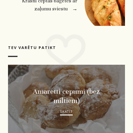
Krāsnī ceptas bagetes ar
zaļumu sviestu
→
TEV VARĒTU PATIKT
Amaretti cepumi (bez
miltiem)
SKATĪT