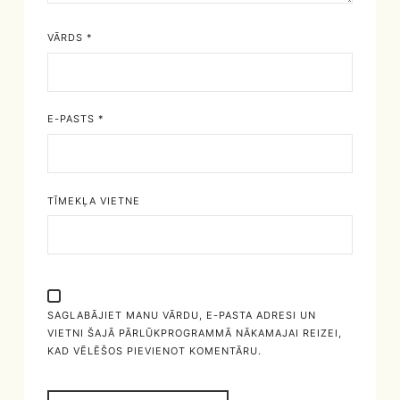
VĀRDS
*
E-PASTS
*
TĪMEKĻA VIETNE
SAGLABĀJIET MANU VĀRDU, E-PASTA ADRESI UN
VIETNI ŠAJĀ PĀRLŪKPROGRAMMĀ NĀKAMAJAI REIZEI,
KAD VĒLĒŠOS PIEVIENOT KOMENTĀRU.