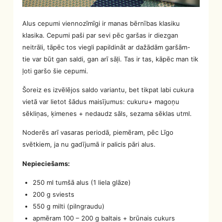
Alus cepumi viennozīmīgi ir manas bērnības klasiku
klasika. Cepumi paši par sevi pēc garšas ir diezgan
neitrāli, tāpēc tos viegli papildināt ar dažādām garšām-
tie var būt gan saldi, gan arī sāļi. Tas ir tas, kāpēc man tik
ļoti garšo šie cepumi.
Šoreiz es izvēlējos saldo variantu, bet tikpat labi cukura
vietā var lietot šādus maisījumus: cukuru+ magoņu
sēkliņas, ķimenes + nedaudz sāls, sezama sēklas utml.
Noderēs arī vasaras periodā, piemēram, pēc Līgo
svētkiem, ja nu gadījumā ir palicis pāri alus.
Nepieciešams:
250 ml tumšā alus (1 liela glāze)
200 g sviests
550 g milti (pilngraudu)
apmēram 100 – 200 g baltais + brūnais cukurs