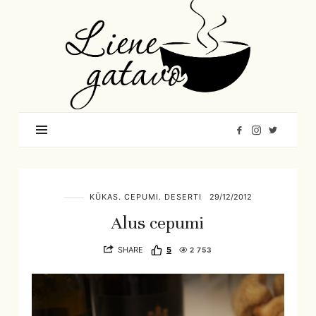
Liene
Gatavo
–
Mana
garšu
pasaule
KŪKAS. CEPUMI. DESERTI
29/12/2012
Alus cepumi
SHARE
5
2 753