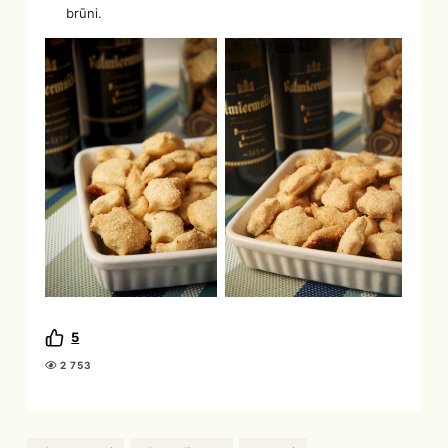
brūni.
5
2 753