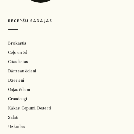
RECEPŠU SADAĻAS
Brokastis
Ceļo un ēd
Citas lietas
Dārzeņu ēdieni
Dzērieni
Gaļas ēdieni
Graudaugi
Kūkas. Cepumi. Deserti
Salāti
Uzkodas