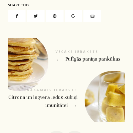
SHARE THIS
VECĀKS IERAKSTS
←
Pufīgās paniņu pankūkas
NĀKAMAIS IERAKSTS
Citrona un ingvera ledus kubiņi
imunitātei
→