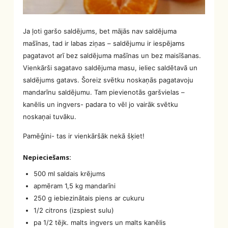
Ja ļoti garšo saldējums, bet mājās nav saldējuma
mašīnas, tad ir labas ziņas – saldējumu ir iespējams
pagatavot arī bez saldējuma mašīnas un bez maisīšanas.
Vienkārši sagatavo saldējuma masu, ieliec saldētavā un
saldējums gatavs. Šoreiz svētku noskaņās pagatavoju
mandarīnu saldējumu. Tam pievienotās garšvielas –
kanēlis un ingvers- padara to vēl jo vairāk svētku
noskaņai tuvāku.
Pamēģini- tas ir vienkāršāk nekā šķiet!
Nepieciešams:
500 ml saldais krējums
apmēram 1,5 kg mandarīni
250 g iebiezinātais piens ar cukuru
1/2 citrons (izspiest sulu)
pa 1/2 tējk. malts ingvers un malts kanēlis