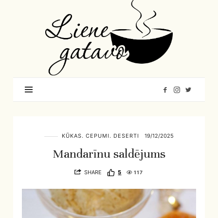
Liene
Gatavo
–
Mana
garšu
pasaule
KŪKAS. CEPUMI. DESERTI
19/12/2025
Mandarīnu saldējums
SHARE
5
117