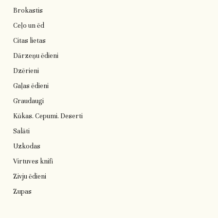
Brokastis
Ceļo un ēd
Citas lietas
Dārzeņu ēdieni
Dzērieni
Gaļas ēdieni
Graudaugi
Kūkas. Cepumi. Deserti
Salāti
Uzkodas
Virtuves knifi
Zivju ēdieni
Zupas