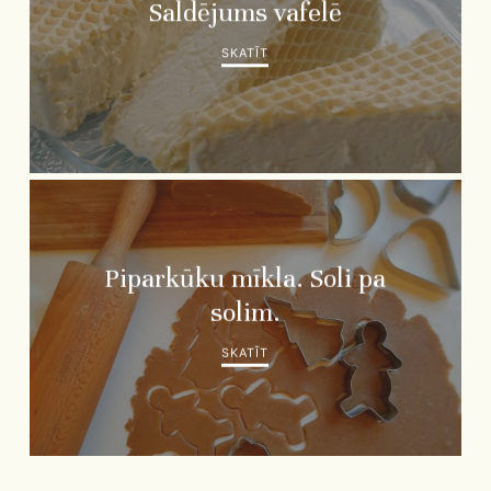
Saldējums vafelē
SKATĪT
Piparkūku mīkla. Soli pa
solim.
SKATĪT