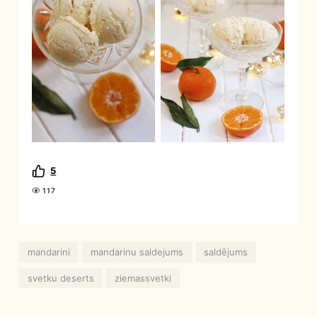
5
117
mandarini
mandarinu saldejums
saldējums
svetku deserts
ziemassvetki