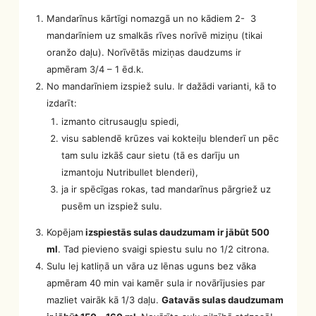
Mandarīnus kārtīgi nomazgā un no kādiem 2- 3
mandarīniem uz smalkās rīves norīvē miziņu (tikai
oranžo daļu). Norīvētās miziņas daudzums ir
apmēram 3/4 – 1 ēd.k.
No mandarīniem izspiež sulu. Ir dažādi varianti, kā to
izdarīt:
izmanto citrusaugļu spiedi,
visu sablendē krūzes vai kokteiļu blenderī un pēc
tam sulu izkāš caur sietu (tā es darīju un
izmantoju Nutribullet blenderi),
ja ir spēcīgas rokas, tad mandarīnus pārgriež uz
pusēm un izspiež sulu.
Kopējam
izspiestās sulas daudzumam ir jābūt 500
ml
. Tad pievieno svaigi spiestu sulu no 1/2 citrona.
Sulu lej katliņā un vāra uz lēnas uguns bez vāka
apmēram 40 min vai kamēr sula ir novārījusies par
mazliet vairāk kā 1/3 daļu.
Gatavās sulas daudzumam