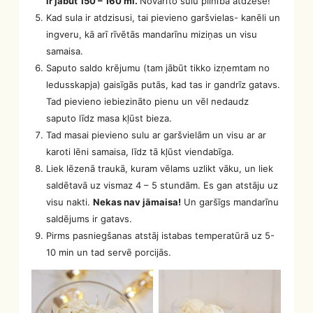
ir jābūt 150 – 160 ml.
Novārīto sulu pilnībā atdzesē!
Kad sula ir atdzisusi, tai pievieno garšvielas- kanēli un
ingveru, kā arī rīvētās mandarīnu miziņas un visu
samaisa.
Saputo saldo krējumu (tam jābūt tikko izņemtam no
ledusskapja) gaisīgās putās, kad tas ir gandrīz gatavs.
Tad pievieno iebiezināto pienu un vēl nedaudz
saputo līdz masa kļūst bieza.
Tad masai pievieno sulu ar garšvielām un visu ar ar
karoti lēni samaisa, līdz tā kļūst viendabīga.
Liek lēzenā traukā, kuram vēlams uzlikt vāku, un liek
saldētavā uz vismaz 4 – 5 stundām. Es gan atstāju uz
visu nakti.
Nekas nav jāmaisa!
Un garšīgs mandarīnu
saldējums ir gatavs.
Pirms pasniegšanas atstāj istabas temperatūrā uz 5-
10 min un tad servē porcijās.