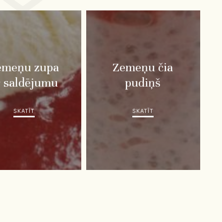
emeņu zupa
Zemeņu čia
r saldējumu
pudiņš
SKATĪT
SKATĪT