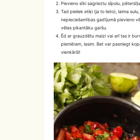
Pievieno sīki sagrieztu sīpolu, pētersīļu
Tad pieliek etiķi (ja to lieto), laima s
nepieciešamības gadījumā pievieno vēl 
vēlas pikantāku garšu.
Ēd ar grauzdētu maizi vai arī tas ir burv
piemēram, lasim. Bet var pasniegt kopā 
vienkārši!