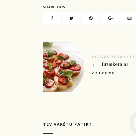
SHARE THIS
VECĀKS IERAKSTS
←
Brusketa ar
zemenēm
TEV VARĒTU PATIKT