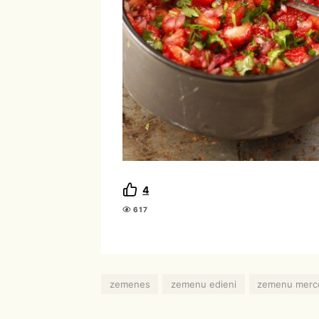
4
617
zemenes
zemenu edieni
zemenu merc