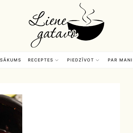
Liene
Gatavo
–
SĀKUMS
RECEPTES
PIEDZĪVOT
PAR MANI
Mana
garšu
pasaule