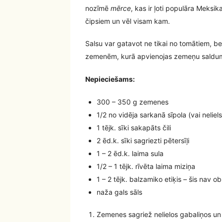
nozīmē
mērce
, kas ir ļoti populāra Meksi
čipsiem un vēl visam kam.
Salsu var gatavot ne tikai no tomātiem, b
zemenēm, kurā apvienojas zemeņu saldums,
Nepieciešams:
300 – 350 g zemenes
1/2 no vidēja sarkanā sīpola (vai neliels
1 tējk. sīki sakapāts čili
2 ēd.k. sīki sagriezti pētersīļi
1 – 2 ēd.k. laima sula
1/2 – 1 tējk. rīvēta laima miziņa
1 – 2 tējk. balzamiko etiķis – šis nav obl
naža gals sāls
Zemenes sagriež nelielos gabaliņos un 