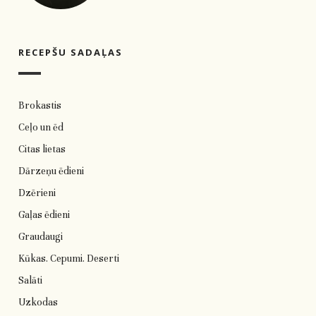
RECEPŠU SADAĻAS
Brokastis
Ceļo un ēd
Citas lietas
Dārzeņu ēdieni
Dzērieni
Gaļas ēdieni
Graudaugi
Kūkas. Cepumi. Deserti
Salāti
Uzkodas