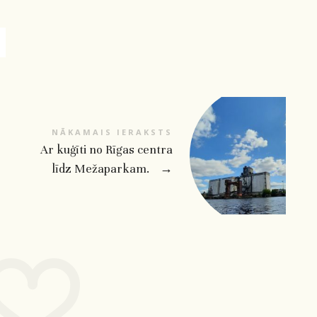
NĀKAMAIS IERAKSTS
Ar kuģīti no Rīgas centra
līdz Mežaparkam.
→