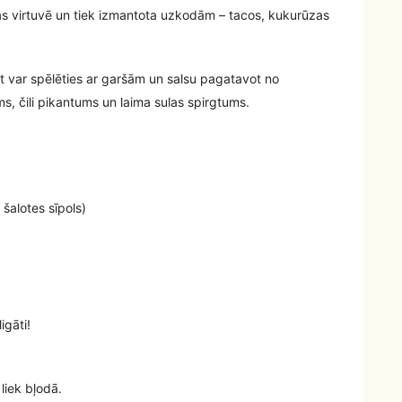
kas virtuvē un tiek izmantota uzkodām – tacos, kukurūzas
et var spēlēties ar garšām un salsu pagatavot no
 čili pikantums un laima sulas spirgtums.
 šalotes sīpols)
igāti!
liek bļodā.