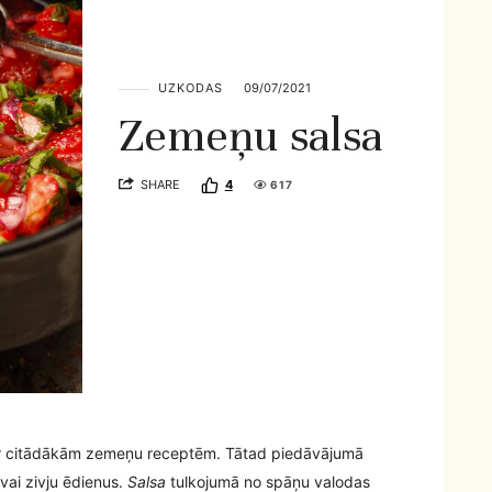
UZKODAS
09/07/2021
Zemeņu salsa
SHARE
4
617
t ar citādākām zemeņu receptēm. Tātad piedāvājumā
 vai zivju ēdienus.
Salsa
tulkojumā no spāņu valodas