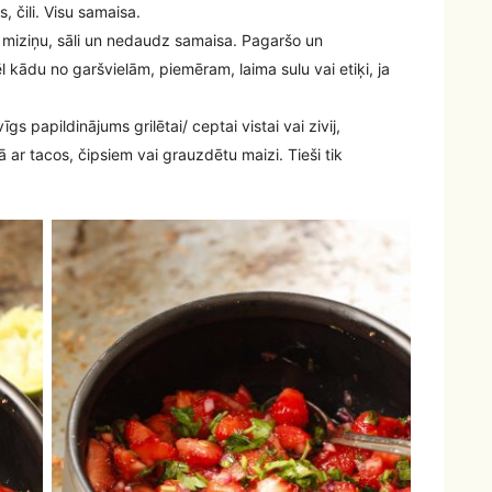
s, čili. Visu samaisa.
ulu, miziņu, sāli un nedaudz samaisa. Pagaršo un
kādu no garšvielām, piemēram, laima sulu vai etiķi, ja
īgs papildinājums grilētai/ ceptai vistai vai zivij,
ar tacos, čipsiem vai grauzdētu maizi. Tieši tik