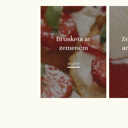
Brusketa ar
Z
zemenēm
a
SKATĪT