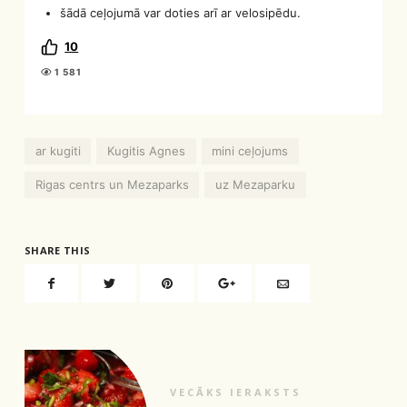
šādā ceļojumā var doties arī ar velosipēdu.
10
1 581
ar kugiti
Kugitis Agnes
mini ceļojums
Rigas centrs un Mezaparks
uz Mezaparku
SHARE THIS
VECĀKS IERAKSTS