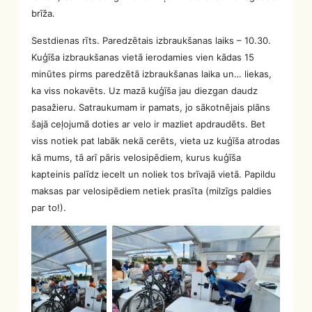
brīža.
Sestdienas rīts. Paredzētais izbraukšanas laiks – 10.30.
Kuģīša izbraukšanas vietā ierodamies vien kādas 15
minūtes pirms paredzētā izbraukšanas laika un… liekas,
ka viss nokavēts. Uz mazā kuģīša jau diezgan daudz
pasažieru. Satraukumam ir pamats, jo sākotnējais plāns
šajā ceļojumā doties ar velo ir mazliet apdraudēts. Bet
viss notiek pat labāk nekā cerēts, vieta uz kuģīša atrodas
kā mums, tā arī pāris velosipēdiem, kurus kuģīša
kapteinis palīdz iecelt un noliek tos brīvajā vietā. Papildu
maksas par velosipēdiem netiek prasīta (milzīgs paldies
par to!).