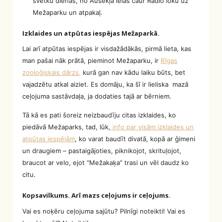
svētku dienās, no Ausekļa ielas caur Radio loku uz
Mežaparku un atpakaļ.
Izklaides un atpūtas iespējas Mežaparkā.
Lai arī atpūtas iespējas ir visdažādākās, pirmā lieta, kas
man pašai nāk prātā, pieminot Mežaparku, ir
Rīgas
zooloģiskais dārzs,
kurā gan nav kādu laiku būts, bet
vajadzētu atkal aiziet. Es domāju, ka šī ir lieliska mazā
ceļojuma sastāvdaļa, ja dodaties tajā ar bērniem.
Tā kā es pati šoreiz neizbaudīju citas izklaides, ko
piedāvā Mežaparks, tad, lūk,
info par visām izklaides un
atpūtas iespējām
, ko varat baudīt divatā, kopā ar ģimeni
un draugiem – pastaigājoties, piknikojot, skrituļojot,
braucot ar velo, ejot “Mežakaķa” trasi un vēl daudz ko
citu.
Kopsavilkums. Arī mazs ceļojums ir ceļojums.
Vai es noķēru ceļojuma sajūtu? Pilnīgi noteikti! Vai es