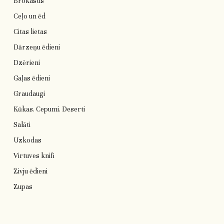
Brokastis
Ceļo un ēd
Citas lietas
Dārzeņu ēdieni
Dzērieni
Gaļas ēdieni
Graudaugi
Kūkas. Cepumi. Deserti
Salāti
Uzkodas
Virtuves knifi
Zivju ēdieni
Zupas