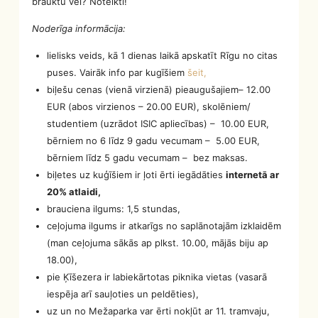
brauktu vēl? Noteikti!
Noderīga informācija:
lielisks veids, kā 1 dienas laikā apskatīt Rīgu no citas
puses. Vairāk info par kugīšiem
šeit,
biļešu cenas (vienā virzienā) pieaugušajiem– 12.00
EUR (abos virzienos – 20.00 EUR), skolēniem/
studentiem (uzrādot ISIC apliecības) – 10.00 EUR,
bērniem no 6 līdz 9 gadu vecumam – 5.00 EUR,
bērniem līdz 5 gadu vecumam – bez maksas.
biļetes uz kuģīšiem ir ļoti ērti iegādāties
internetā ar
20% atlaidi,
brauciena ilgums: 1,5 stundas,
ceļojuma ilgums ir atkarīgs no saplānotajām izklaidēm
(man ceļojuma sākās ap plkst. 10.00, mājās biju ap
18.00),
pie Ķīšezera ir labiekārtotas piknika vietas (vasarā
iespēja arī sauļoties un peldēties),
uz un no Mežaparka var ērti nokļūt ar 11. tramvaju,