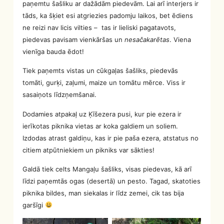
paņemtu šašliku ar dažādām piedevām. Lai arī interjers ir
tāds, ka šķiet esi atgriezies padomju laikos, bet ēdiens
ne reizi nav licis vilties – tas ir lieliski pagatavots,
piedevas pavisam vienkāršas un
nesačakarētas
. Viena
vienīga bauda ēdot!
Tiek paņemts vistas un cūkgaļas šašliks, piedevās
tomāti, gurķi, zaļumi, maize un tomātu mērce. Viss ir
sasaiņots līdzņemšanai.
Dodamies atpakaļ uz Ķīšezera pusi, kur pie ezera ir
ierīkotas piknika vietas ar koka galdiem un soliem.
Izdodas atrast galdiņu, kas ir pie paša ezera, atstatus no
citiem atpūtniekiem un pikniks var sākties!
Galdā tiek celts Mangaļu šašliks, visas piedevas, kā arī
līdzi paņemtās ogas (desertā) un pesto. Tagad, skatoties
piknika bildes, man siekalas ir līdz zemei, cik tas bija
garšīgi