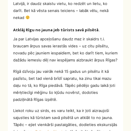
Latvijā, ir daudz skaistu vietu, ko redzēt un lietu, ko
darīt. Bet kā vēsta senais teiciens – labāk vēlu, nekā
nekad
Atklāj Rīgu no jauna jeb tūrists savā pilsētā.
Ja par Latvijas apceļošanu daudz maz ir skaidrs t.i.
braucam ārpus savas ierastās vides – uz citu pilsētu,
novadu pēc jauniem iespaidiem, bet ko darīt tiem, kuriem
dažādu iemeslu dēļ nav iespējams aizbraukt ārpus Rīgas?
Rīgā dzīvoju jau vairāk nekā 15 gadus un pilsētu it kā
pazīstu, bet tad vienā brīdī sapratu, ka zinu tikai mazu
daļu no tā, ko Rīga piedāvā. Tāpēc pēdējo gadu laikā ļoti
mērķtiecīgi mēģinu šo kļūdu novērst, dodoties
padziļinātā Rīgas izpētē.
Liekot roku uz sirds, es varu teikt, ka ir ļoti aizraujoši
sajusties kā tūristam savā pilsētā un atklāt to no jauna.
Tāpēc – ejiet vienkārši pastaigāties, dodieties ekskursijās