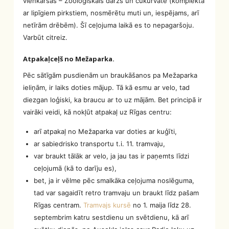
vienkāršas – Zooloģiskais dārzs un cukurvate (komplektā
ar lipīgiem pirkstiem, nosmērētu muti un, iespējams, arī
netīrām drēbēm). Šī ceļojuma laikā es to nepagaršoju.
Varbūt citreiz.
Atpakaļceļš no Mežaparka.
Pēc sātīgām pusdienām un braukāšanos pa Mežaparka
ieliņām, ir laiks doties mājup. Tā kā esmu ar velo, tad
diezgan loģiski, ka braucu ar to uz mājām. Bet principā ir
vairāki veidi, kā nokļūt atpakaļ uz Rīgas centru:
arī atpakaļ no Mežaparka var doties ar kuģīti,
ar sabiedrisko transportu t.i. 11. tramvaju,
var braukt tālāk ar velo, ja jau tas ir paņemts līdzi
ceļojumā (kā to darīju es),
bet, ja ir vēlme pēc smalkāka ceļojuma noslēguma,
tad var sagaidīt retro tramvaju un braukt līdz pašam
Rīgas centram.
Tramvajs kursē
no 1. maija līdz 28.
septembrim katru sestdienu un svētdienu, kā arī