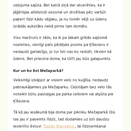
ceļojuma sajūta. Bet katrā ziņā der atcerēties, ka ir
jāģērbjas atbilstoši sezonai un drošības pēc varbūt
paķert līdzi
kādu vējjaku, ja nu tomēr vējš uz ūdens
izrādās aukstāks nekā pirms tam domāts.
Viss maršruts ir tāds, ka ik pa laikam gribās sajūsmā
noelsties, vienīgi pats pēdējais posms pa Ķīšezeru ir
nedaudz garlaicīgs, jo tur īsti nav ko redzēt, tikvien kā
ūdens. Bet priecina doma, ka tūlīt jau būs galapunkts.
Kur un ko ēst Mežaparkā?
Veiksmīgi izkāpjot ar visiem velo no kuģīša, nedaudz
pabraukājamies pa Mežaparku. Ceļotājam bez velo tās
noteikti būtu pastaigas pa parka celiņiem vai atpūta pie
Ķīšezera.
Tā kā jau iesākumā bija doma par pikniku Mežaparkā (šis
tas jau ir paņemts līdzi), tad dodamies uz ļoti daudzu
iecienīto ēstuvi
“Šašliki Mangaļos”
, lai līdzņemšanai