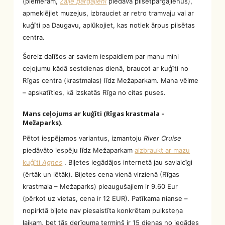
(piemēram,
Zaļie pārgājieni
piedāvā pilsētpārgājienus),
apmeklējiet muzejus, izbrauciet ar retro tramvaju vai ar
kuģīti pa Daugavu, aplūkojiet, kas notiek ārpus pilsētas
centra.
Šoreiz dalīšos ar saviem iespaidiem par manu mini
ceļojumu kādā sestdienas dienā, braucot ar kuģīti no
Rīgas centra (krastmalas) līdz Mežaparkam. Mana vēlme
– apskatīties, kā izskatās Rīga no citas puses.
Mans ceļojums ar kuģīti (Rīgas krastmala –
Mežaparks).
Pētot iespējamos variantus, izmantoju
River Cruise
piedāvāto iespēju līdz Mežaparkam
aizbraukt ar mazu
kuģīti
Agnes
. Biļetes iegādājos internetā jau savlaicīgi
(ērtāk un lētāk). Biļetes cena vienā virzienā (Rīgas
krastmala – Mežaparks) pieaugušajiem ir 9.60 Eur
(pērkot uz vietas, cena ir 12 EUR). Patīkama nianse –
nopirktā biļete nav piesaistīta konkrētam pulksteņa
laikam, bet tās derīguma termiņš ir 15 dienas no iegādes