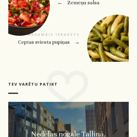
←
Zemeņu salsa
NĀKAMAIS IERAKSTS
Ceptas sviesta pupiņas
→
TEV VARĒTU PATIKT
Nedēļas nogale Tallinā.