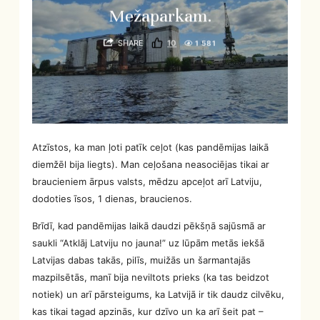
Mežaparkam.
SHARE
10
1 581
Atzīstos, ka man ļoti patīk ceļot (kas pandēmijas laikā
diemžēl bija liegts). Man ceļošana neasociējas tikai ar
braucieniem ārpus valsts, mēdzu apceļot arī Latviju,
dodoties īsos, 1 dienas, braucienos.
Brīdī, kad pandēmijas laikā daudzi pēkšņā sajūsmā ar
saukli “Atklāj Latviju no jauna!” uz lūpām metās iekšā
Latvijas dabas takās, pilīs, muižās un šarmantajās
mazpilsētās, manī bija neviltots prieks (ka tas beidzot
notiek) un arī pārsteigums, ka Latvijā ir tik daudz cilvēku,
kas tikai tagad apzinās, kur dzīvo un ka arī šeit pat –