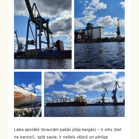
Laika apstākļi (braucām pašās jūlija beigās) – ir silts (bet
ne karsts!), spīd saule, ir neliels vējiņš un pilnīga