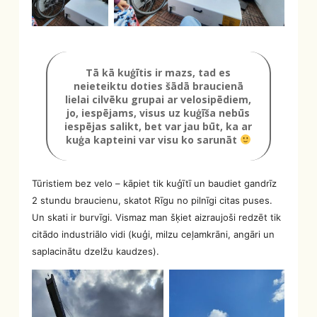
Tā kā kuģītis ir mazs, tad es
neieteiktu doties šādā braucienā
lielai cilvēku grupai ar velosipēdiem,
jo, iespējams, visus uz kuģīša nebūs
iespējas salikt, bet var jau būt, ka ar
kuģa kapteini var visu ko sarunāt
Tūristiem bez velo – kāpiet tik kuģītī un baudiet gandrīz
2 stundu braucienu, skatot Rīgu no pilnīgi citas puses.
Un skati ir burvīgi. Vismaz man šķiet aizraujoši redzēt tik
citādo industriālo vidi (kuģi, milzu ceļamkrāni, angāri un
saplacinātu dzelžu kaudzes).