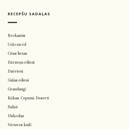
RECEPŠU SADAĻAS
Brokastis
Ceļo un ēd
Citas lietas
Dārzeņu ēdieni
Dzērieni
Gaļas ēdieni
Graudaugi
Kūkas. Cepumi. Deserti
Salāti
Uzkodas
Virtuves knifi