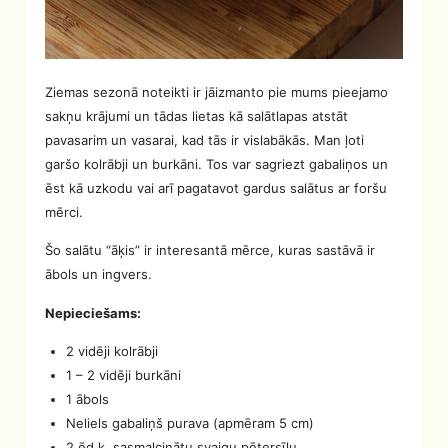
Ziemas sezonā noteikti ir jāizmanto pie mums pieejamo
sakņu krājumi un tādas lietas kā salātlapas atstāt
pavasarim un vasarai, kad tās ir vislabākās. Man ļoti
garšo kolrābji un burkāni. Tos var sagriezt gabaliņos un
ēst kā uzkodu vai arī pagatavot gardus salātus ar foršu
mērci.
Šo salātu “āķis” ir interesantā mērce, kuras sastāvā ir
ābols un ingvers.
Nepieciešams:
2 vidēji kolrābji
1 – 2 vidēji burkāni
1 ābols
Neliels gabaliņš purava (apmēram 5 cm)
2 ēd.k. sasmalcinātu svaigu pētersīļu