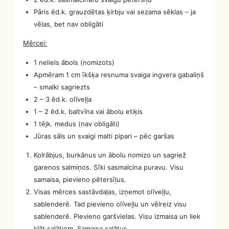
Pāris ēd.k. grauzdētas ķirbju vai sezama sēklas – ja
vēlas, bet nav obligāti
Mērcei:
1 neliels ābols (nomizots)
Apmēram 1 cm īkšķa resnuma svaiga ingvera gabaliņš
– smalki sagriezts
2 – 3 ēd.k. olīveļļa
1 – 2 ēd.k. baltvīna vai ābolu etiķis
1 tējk. medus (nav obligāti)
Jūras sāls un svaigi malti pipari – pēc garšas
Kolrābjus, burkānus un ābolu nomizo un sagriež
garenos salmiņos. Sīki sasmalcina puravu. Visu
samaisa, pievieno pētersīļus.
Visas mērces sastāvdaļas, izņemot olīveļļu,
sablenderē. Tad pievieno olīveļļu un vēlreiz visu
sablenderē. Pievieno garšvielas. Visu izmaisa un liek
klāt salātiem. Samaisa salātus.