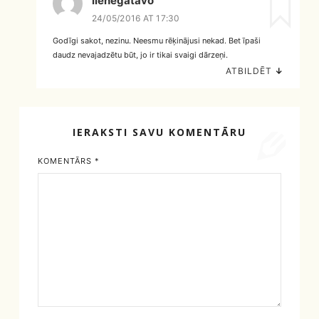
lienegatavo
24/05/2016 AT 17:30
Godīgi sakot, nezinu. Neesmu rēķinājusi nekad. Bet īpaši
daudz nevajadzētu būt, jo ir tikai svaigi dārzeņi.
ATBILDĒT
↓
IERAKSTI SAVU KOMENTĀRU
KOMENTĀRS
*