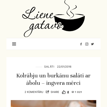
Liene
Gatavo
–
Mana
garšu
pasaule
SALĀTI
22/01/2016
Kolrābju un burkānu salāti ar
ābolu – ingvera mērci
2 KOMENTĀRU
SHARE
4
1 021