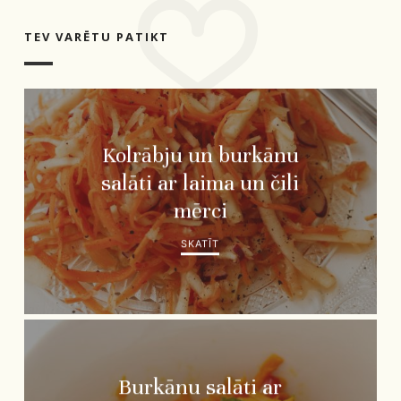
TEV VARĒTU PATIKT
Kolrābju un burkānu
salāti ar laima un čili
mērci
SKATĪT
Burkānu salāti ar