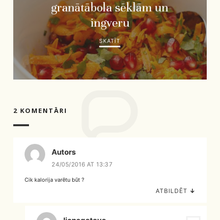
granātābola sēklām un
ingveru
SKATĪT
2 KOMENTĀRI
Autors
24/05/2016 AT 13:37
Cik kalorija varētu būt ?
ATBILDĒT
↓