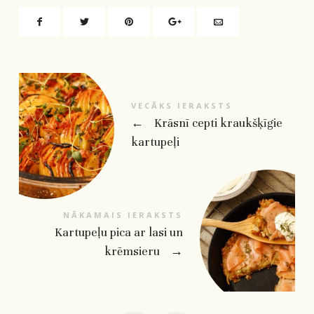
VECĀKS IERAKSTS
←
Krāsnī cepti kraukšķīgie
kartupeļi
NĀKAMAIS IERAKSTS
Kartupeļu pica ar lasi un
krēmsieru
→