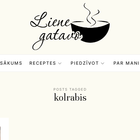
Liene
Gatavo
–
SĀKUMS
RECEPTES
PIEDZĪVOT
PAR MANI
Mana
POSTS TAGGED
kolrabis
garšu
pasaule