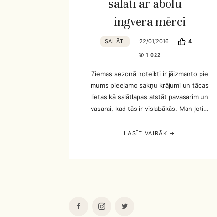
salāti ar ābolu –
ingvera mērci
SALĀTI
22/01/2016
4
1 022
Ziemas sezonā noteikti ir jāizmanto pie
mums pieejamo sakņu krājumi un tādas
lietas kā salātlapas atstāt pavasarim un
vasarai, kad tās ir vislabākās. Man ļoti…
LASĪT VAIRĀK