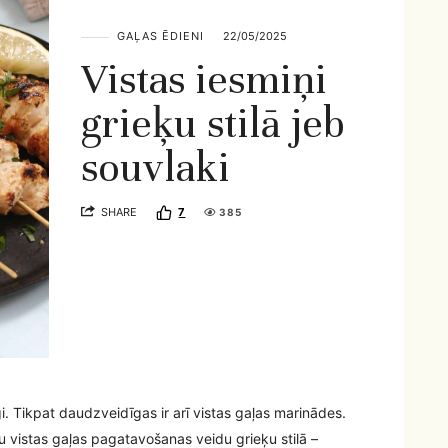
GAĻAS ĒDIENI
22/05/2025
Vistas iesmiņi
grieķu stilā jeb
souvlaki
SHARE
7
385
i. Tikpat daudzveidīgas ir arī vistas gaļas marinādes.
u vistas gaļas pagatavošanas veidu grieķu stilā –