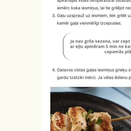
apkārtējās vides temperatūrai (istabas 
iemērc koka iesmiņus, lai tie grilējot n
Gaļu uzsprauž uz iesmiem, liek grilē
kamēr gaļa vienmērīgi izcepusies.
Ja nav grila sezona, var cep
ar eļļu apmēram 5 min no kat
cepamās plā
Gatavos vistas gaļas iesmiņus grieķu s
gardu tzatziki mērci. Ja vēlas ēdienu p