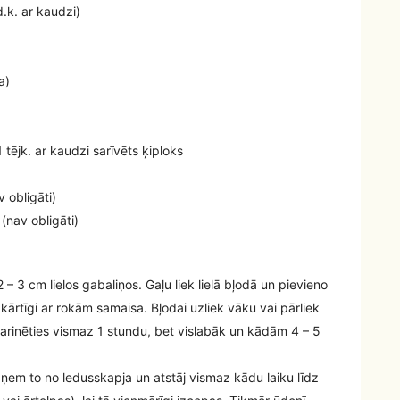
.k. ar kaudzi)
a)
 tējk. ar kaudzi sarīvēts ķiploks
v obligāti)
 (nav obligāti)
– 3 cm lielos gabaliņos. Gaļu liek lielā bļodā un pievieno
kārtīgi ar rokām samaisa. Bļodai uzliek vāku vai pārliek
 marinēties vismaz 1 stundu, bet vislabāk un kādām 4 – 5
izņem to no ledusskapja un atstāj vismaz kādu laiku līdz