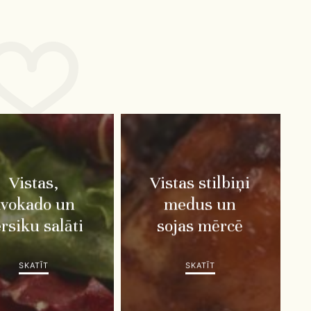
Vistas,
Vistas stilbiņi
avokado un
medus un
rsiku salāti
sojas mērcē
SKATĪT
SKATĪT