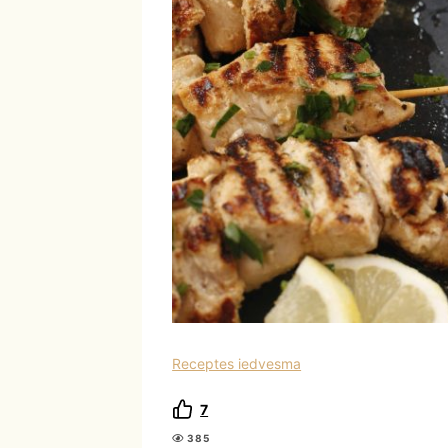
Receptes iedvesma
7
385