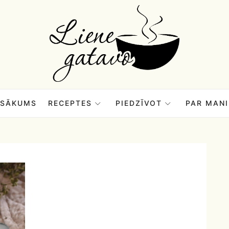
Liene
Gatavo
–
SĀKUMS
RECEPTES
PIEDZĪVOT
PAR MANI
Mana
garšu
pasaule