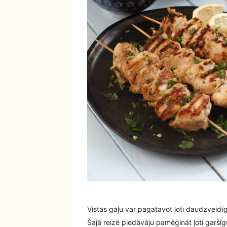
Vistas gaļu var pagatavot ļoti daudzveidīg
Šajā reizē piedāvāju pamēģināt ļoti garšīg