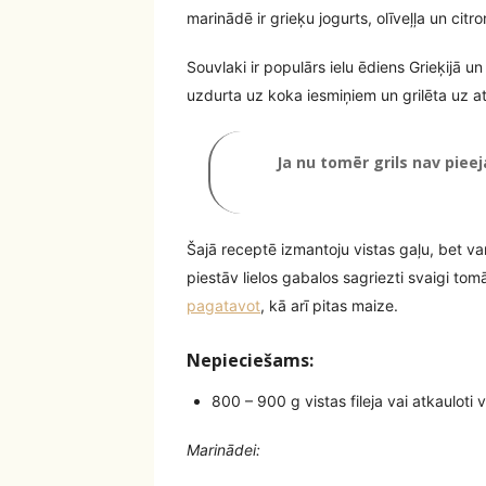
marinādē ir grieķu jogurts, olīveļļa un citro
Souvlaki ir populārs ielu ēdiens Grieķijā u
uzdurta uz koka iesmiņiem un grilēta uz a
Ja nu tomēr grils nav pieej
Šajā receptē izmantoju vistas gaļu, bet va
piestāv lielos gabalos sagriezti svaigi tomā
pagatavot
, kā arī pitas maize.
Nepieciešams:
800 – 900 g vistas fileja vai atkauloti 
Marinādei: