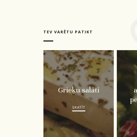
TEV VARĒTU PATIKT
Grieķu salāti
pe
SKATĪT