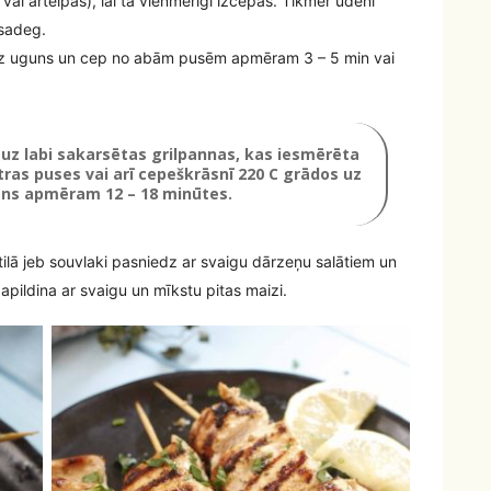
vai ārtelpas), lai tā vienmērīgi izcepas. Tikmēr ūdenī
esadeg.
t uz uguns un cep no abām pusēm apmēram 3 – 5 min vai
t uz labi sakarsētas grilpannas, kas iesmērēta
ras puses vai arī cepeškrāsnī 220 C grādos uz
ns apmēram 12 – 18 minūtes.
tilā jeb souvlaki pasniedz ar svaigu dārzeņu salātiem un
apildina ar svaigu un mīkstu pitas maizi.