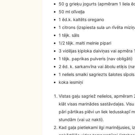
50 g grieķu jogurts (apmēram 1 liela ēd
50 ml olīveļļa
1 ēd.k. kaltēts oregano
1 citrons (izspiesta sula un rīvēta miziņ
1 tējk. sāls
1/2 tējk. malti melnie pipari
3 vidējas ķiploka daiviņas vai apmēra 1
1 tējk. paprikas pulveris (nav obligāti)
2 ēd. k. sarkanvīna vai ābolu etiķis (na
1 neliels smalki sagriezts šalotes sīpols
koka iesmiņi
Vistas gaļu sagriež nelielos, apmēram 2 
klāt visas marinādes sastāvdaļas. Visu 
pāri pārtikas plēvi un liek ledusskapī
stundām (vai uz nakti).
Kad gaļa pietiekami ilgi marinējusies, 