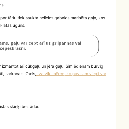
ns.
n par tādu tiek saukta nelielos gabalos marinēta gaļa, kas
tklātas uguns.
ams, gaļu var cept arī uz grilpannas vai
cepeškrāsnī.
r izmantot arī cūkgaļu un jēra gaļu. Šim ēdienam burvīgi
ti, sarkanais sīpols,
tzatziki mērce, ko pavisam viegli var
vistas šķiņķi bez ādas