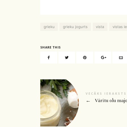
grieku
grieku jogurts
vista
vistas i
SHARE THIS
VECĀKS IERAKSTS
←
Vārītu olu maj