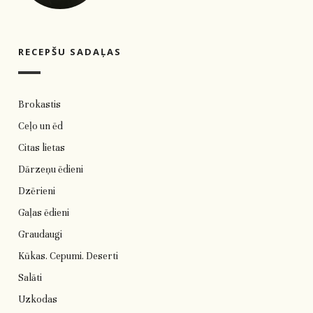
RECEPŠU SADAĻAS
Brokastis
Ceļo un ēd
Citas lietas
Dārzeņu ēdieni
Dzērieni
Gaļas ēdieni
Graudaugi
Kūkas. Cepumi. Deserti
Salāti
Uzkodas