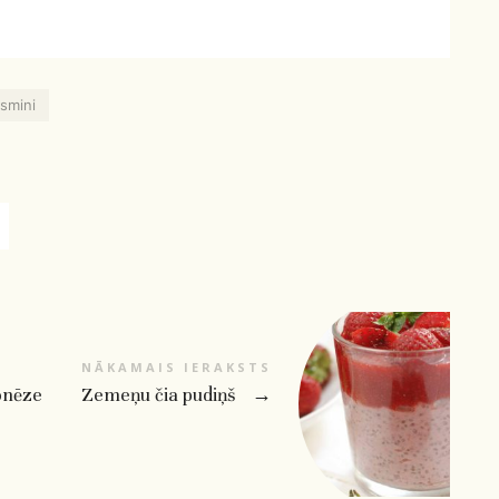
esmini
NĀKAMAIS IERAKSTS
onēze
Zemeņu čia pudiņš
→