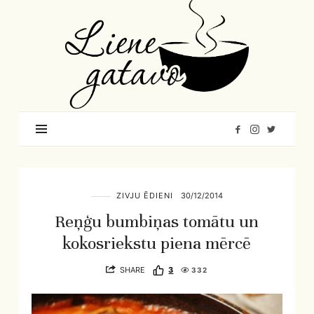
Liene
Gatavo
–
Mana
garšu
pasaule
ZIVJU ĒDIENI
30/12/2014
Reņģu bumbiņas tomātu un
kokosriekstu piena mērcē
SHARE
3
332