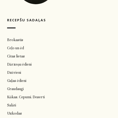
RECEPŠU SADAĻAS
Brokastis
Ceļo un ēd
Citas lietas
Dārzeņu ēdieni
Dzērieni
Gaļas ēdieni
Graudaugi
Kūkas. Cepumi. Deserti
Salāti
Uzkodas