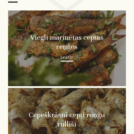
Viegli marinētas ceptas
reņģes
SKATĪT
Cepeškrāsnī cepti reņģu
rullīši