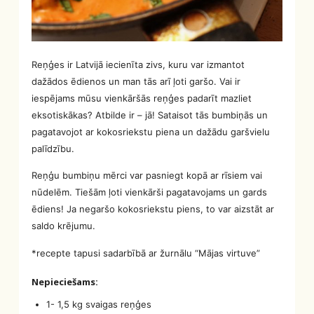
Reņģes ir Latvijā iecienīta zivs, kuru var izmantot
dažādos ēdienos un man tās arī ļoti garšo. Vai ir
iespējams mūsu vienkāršās reņģes padarīt mazliet
eksotiskākas? Atbilde ir – jā! Sataisot tās bumbiņās un
pagatavojot ar kokosriekstu piena un dažādu garšvielu
palīdzību.
Reņģu bumbiņu mērci var pasniegt kopā ar rīsiem vai
nūdelēm. Tiešām ļoti vienkārši pagatavojams un gards
ēdiens! Ja negaršo kokosriekstu piens, to var aizstāt ar
saldo krējumu.
*recepte tapusi sadarbībā ar žurnālu “Mājas virtuve”
Nepieciešams:
1- 1,5 kg svaigas reņģes