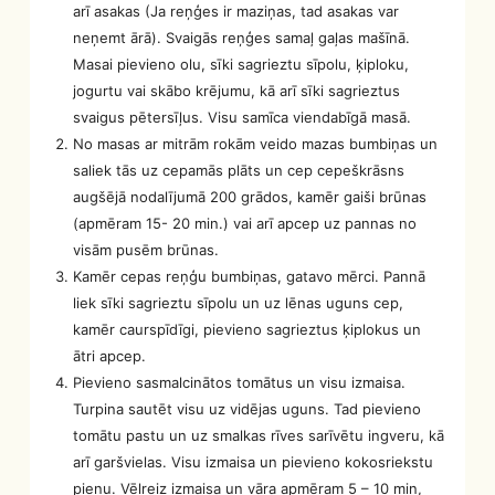
arī asakas (Ja reņģes ir maziņas, tad asakas var
neņemt ārā). Svaigās reņģes samaļ gaļas mašīnā.
Masai pievieno olu, sīki sagrieztu sīpolu, ķiploku,
jogurtu vai skābo krējumu, kā arī sīki sagrieztus
svaigus pētersīļus. Visu samīca viendabīgā masā.
No masas ar mitrām rokām veido mazas bumbiņas un
saliek tās uz cepamās plāts un cep cepeškrāsns
augšējā nodalījumā 200 grādos, kamēr gaiši brūnas
(apmēram 15- 20 min.) vai arī apcep uz pannas no
visām pusēm brūnas.
Kamēr cepas reņģu bumbiņas, gatavo mērci. Pannā
liek sīki sagrieztu sīpolu un uz lēnas uguns cep,
kamēr caurspīdīgi, pievieno sagrieztus ķiplokus un
ātri apcep.
Pievieno sasmalcinātos tomātus un visu izmaisa.
Turpina sautēt visu uz vidējas uguns. Tad pievieno
tomātu pastu un uz smalkas rīves sarīvētu ingveru, kā
arī garšvielas. Visu izmaisa un pievieno kokosriekstu
pienu. Vēlreiz izmaisa un vāra apmēram 5 – 10 min,