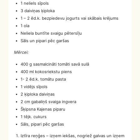
1 neliels sīpols
3 daiviņas ķiploka
1 – 2 ēd.k. bezpiedevu jogurts vai skābais krējums
1 ola
Neliela buntīte svaigu pētersīļu
Sāls un pipari pēc garšas
Mērcei:
400 g sasmalcināti tomāti savā sulā
400 ml kokosriekstu piens
1- 2 ēd.k. tomātu pasta
1 vidējs sīpols
2 ķiploka daiviņas
2 cm gabaliņš svaiga ingvera
Šķipsna Kajenas piparu
1 tējk. cukurs
Sāls, pipari pēc garšas
Iztīra reņģes – izņem iekšas, nogriež galvas un izņem