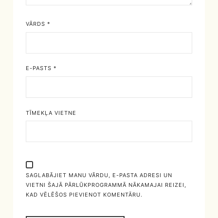
VĀRDS
*
E-PASTS
*
TĪMEKĻA VIETNE
SAGLABĀJIET MANU VĀRDU, E-PASTA ADRESI UN
VIETNI ŠAJĀ PĀRLŪKPROGRAMMĀ NĀKAMAJAI REIZEI,
KAD VĒLĒŠOS PIEVIENOT KOMENTĀRU.