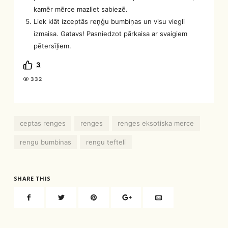
kamēr mērce mazliet sabiezē.
Liek klāt izceptās reņģu bumbiņas un visu viegli
izmaisa. Gatavs! Pasniedzot pārkaisa ar svaigiem
pētersīļiem.
3
332
ceptas renges
renges
renges eksotiska merce
rengu bumbinas
rengu tefteli
SHARE THIS