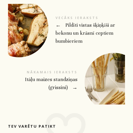
VECĀKS IERAKSTS
←
Pildīti vistas šķiņķīši ar
bekonu un krāsnī ceptiem
bumbieriem
NĀKAMAIS IERAKSTS
Itāļu maizes standziņas
(grissini)
→
TEV VARĒTU PATIKT