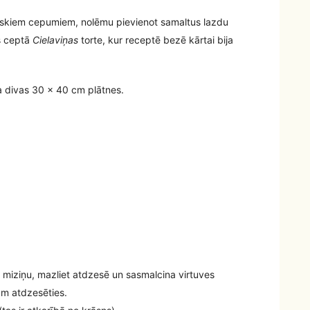
iskiem cepumiem, nolēmu pievienot samaltus lazdu
s ceptā
Cielaviņas
torte, kur receptē bezē kārtai bija
divas 30 x 40 cm plātnes.
miziņu, mazliet atdzesē un sasmalcina virtuves
am atdzesēties.