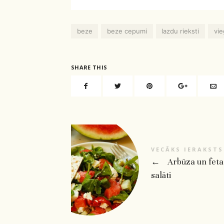
beze
beze cepumi
lazdu rieksti
vie
SHARE THIS
VECĀKS IERAKSTS
←
Arbūza un feta
salāti