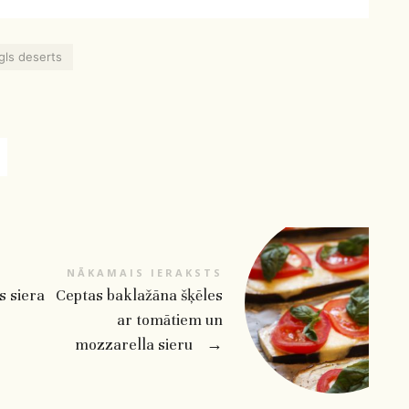
gls deserts
NĀKAMAIS IERAKSTS
s siera
Ceptas baklažāna šķēles
ar tomātiem un
mozzarella sieru
→