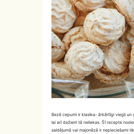
Bezē cepumi ir klasika- ārkārtīgi viegli u
lai arī dažiem tā neliekas. Šī recepte no
saldējumā vai majonēzē ir nepieciešami tik