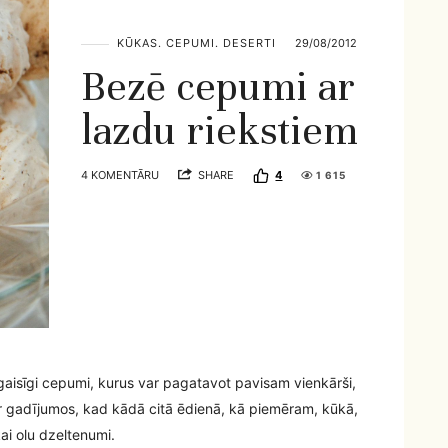
KŪKAS. CEPUMI. DESERTI
29/08/2012
Bezē cepumi ar
lazdu riekstiem
4 KOMENTĀRU
SHARE
4
1 615
n gaisīgi cepumi, kurus var pagatavot pavisam vienkārši,
der gadījumos, kad kādā citā ēdienā, kā piemēram, kūkā,
ai olu dzeltenumi.