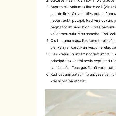
Sakarsē krāsni līdz 120- 140C grādos (
Saputo olu baltumus liek bļodā (vislabāk
saputo līdz sāk veidoties putas. Pam
nepārtraukti putojot. Kad viss cukurs p
pagriežot uz sānu bļodu, olas baltumu ma
vai citronu sulu. Visu samaisa. Tad ieci
Olu baltumu masu liek konditorejas špr
vienkārši ar karoti) un veido nelielus 
Liek krāsnī un uzreiz nogriež uz 100C
principā tiek kaltēti nevis cepti, tad rūp
Nepieciešamības gadījumā varat pat n
Kad cepumi gatavi (no ārpuses tie ir cie
krāsnī pilnībā atdzist.