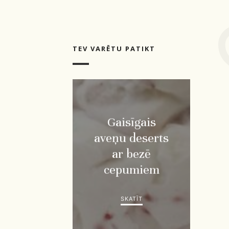
TEV VARĒTU PATIKT
Gaisīgais
aveņu deserts
ar bezē
cepumiem
SKATĪT