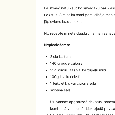
Lai izmēģinātu kaut ko savādāku par klas
riekstus. Šim solim mani pamudināja mani
jāpievieno lazdu rieksti.
No receptē minētā daudzuma man sanāca 
Nepieciešams:
2 olu baltumi
140 g pūdercukurs
25g kukurūzas vai kartupeļu milti
100g lazdu rieksti
1 tējk. etiķis vai citrona sula
šķipsna sāls
Uz pannas apgrauzdē riekstus, noņem 
kombainā vai piestā. Liek bļodā pavis