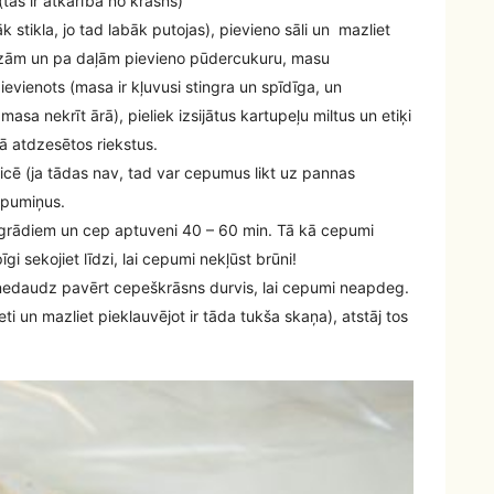
tas ir atkarībā no krāsns)
 stikla, jo tad labāk putojas), pievieno sāli un mazliet
azām un pa daļām pievieno pūdercukuru, masu
ievienots (masa ir kļuvusi stingra un spīdīga, un
sa nekrīt ārā), pieliek izsijātus kartupeļu miltus un etiķi
lā atdzesētos riekstus.
icē (ja tādas nav, tad var cepumus likt uz pannas
cepumiņus.
 grādiem un cep aptuveni 40 – 60 min. Tā kā cepumi
īgi sekojiet līdzi, lai cepumi nekļūst brūni!
edaudz pavērt cepeškrāsns durvis, lai cepumi neapdeg.
ti un mazliet pieklauvējot ir tāda tukša skaņa), atstāj tos