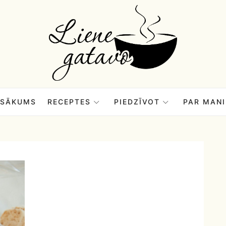
Liene
Gatavo
–
SĀKUMS
RECEPTES
PIEDZĪVOT
PAR MANI
Mana
garšu
pasaule