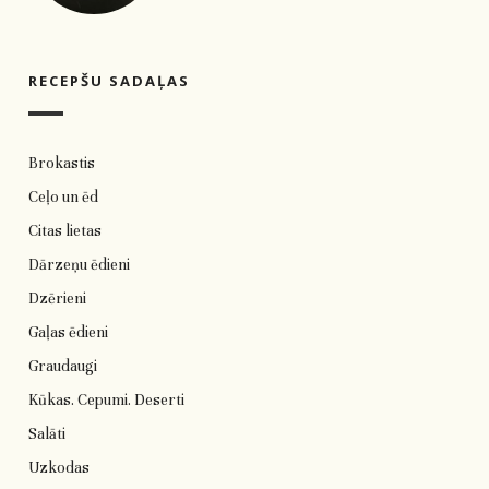
RECEPŠU SADAĻAS
Brokastis
Ceļo un ēd
Citas lietas
Dārzeņu ēdieni
Dzērieni
Gaļas ēdieni
Graudaugi
Kūkas. Cepumi. Deserti
Salāti
Uzkodas