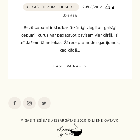
KŪKAS. CEPUMI. DESERTI
29/08/2012
4
1 618
Bezē cepumi ir klasika- ārkārtīgi viegli un gaisīgi
cepumi, kurus var pagatavot pavisam vienkārši, lai
arī dažiem tā neliekas. Šī recepte noder gadījumos,
kad kādā…
LASĪT VAIRĀK
VISAS TIESĪBAS AIZSARGĀTAS 2020 © LIENE GATAVO