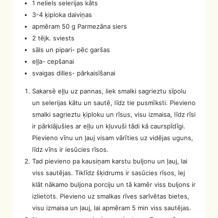
1 neliels selerijas kāts
3-4 ķiploka daiviņas
apmēram 50 g Parmezāna siers
2 tējk. sviests
sāls un pipari- pēc garšas
eļļa- cepšanai
svaigas dilles- pārkaisīšanai
Sakarsē eļļu uz pannas, liek smalki sagrieztu sīpolu
un selerijas kātu un sautē, līdz tie pusmīksti. Pievieno
smalki sagrieztu ķiploku un rīsus, visu izmaisa, līdz rīsi
ir pārklājušies ar eļļu un kļuvuši tādi kā caurspīdīgi.
Pievieno vīnu un ļauj visam vārīties uz vidējas uguns,
līdz vīns ir iesūcies rīsos.
Tad pievieno pa kausiņam karstu buljonu un ļauj, lai
viss sautējas. Tiklīdz šķidrums ir sasūcies rīsos, lej
klāt nākamo buljona porciju un tā kamēr viss buljons ir
izlietots. Pievieno uz smalkas rīves sarīvētas bietes,
visu izmaisa un ļauj, lai apmēram 5 min viss sautējas.