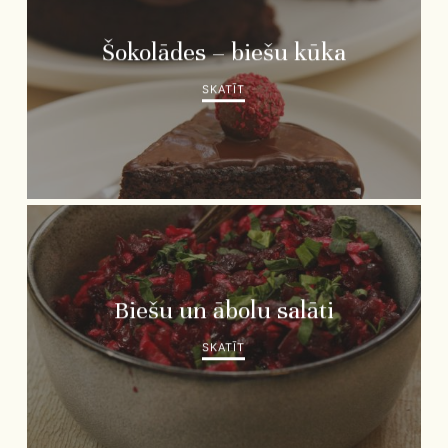
Šokolādes – biešu kūka
SKATĪT
Biešu un ābolu salāti
SKATĪT