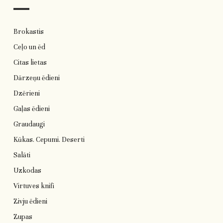
Brokastis
Ceļo un ēd
Citas lietas
Dārzeņu ēdieni
Dzērieni
Gaļas ēdieni
Graudaugi
Kūkas. Cepumi. Deserti
Salāti
Uzkodas
Virtuves knifi
Zivju ēdieni
Zupas