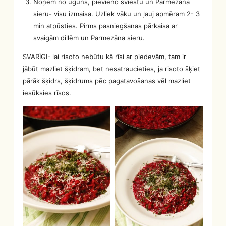
Noņem no uguns, pievieno sviestu un Parmezāna
sieru- visu izmaisa. Uzliek vāku un ļauj apmēram 2- 3
min atpūsties. Pirms pasniegšanas pārkaisa ar
svaigām dillēm un Parmezāna sieru.
SVARĪGI- lai risoto nebūtu kā rīsi ar piedevām, tam ir
jābūt mazliet šķidram, bet nesatraucieties, ja risoto šķiet
pārāk šķidrs, šķidrums pēc pagatavošanas vēl mazliet
iesūksies rīsos.