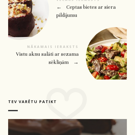
←
Ceptas bietes ar siera
pildījumu
NĀKAMAIS IERAKSTS
Vistu aknu salāti ar sezama
sēkliņām
→
TEV VARĒTU PATIKT