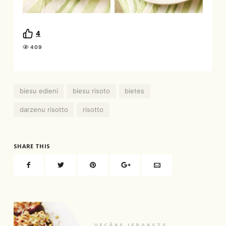
4
409
biesu edieni
biesu risoto
bietes
darzenu risotto
risotto
SHARE THIS
VECĀKS IERAKSTS