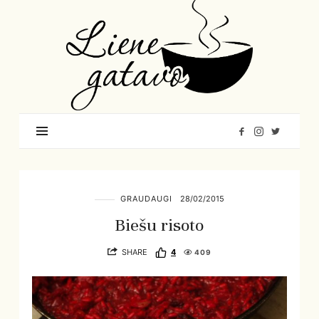
Liene
Gatavo
–
Mana
garšu
pasaule
GRAUDAUGI
28/02/2015
Biešu risoto
SHARE
4
409