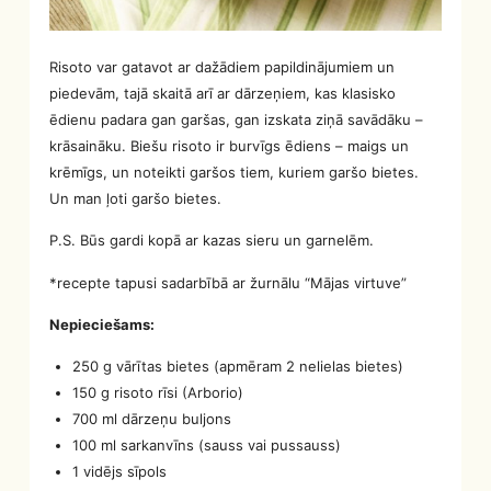
Risoto var gatavot ar dažādiem papildinājumiem un
piedevām, tajā skaitā arī ar dārzeņiem, kas klasisko
ēdienu padara gan garšas, gan izskata ziņā savādāku –
krāsaināku. Biešu risoto ir burvīgs ēdiens – maigs un
krēmīgs, un noteikti garšos tiem, kuriem garšo bietes.
Un man ļoti garšo bietes.
P.S. Būs gardi kopā ar kazas sieru un garnelēm.
*recepte tapusi sadarbībā ar žurnālu “Mājas virtuve”
Nepieciešams:
250 g vārītas bietes (apmēram 2 nelielas bietes)
150 g risoto rīsi (Arborio)
700 ml dārzeņu buljons
100 ml sarkanvīns (sauss vai pussauss)
1 vidējs sīpols