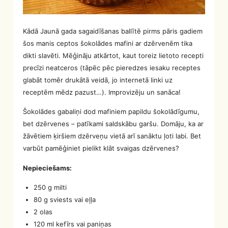
Kādā Jaunā gada sagaidīšanas ballītē pirms pāris gadiem
šos manis ceptos šokolādes mafini ar dzērvenēm tika
dikti slavēti. Mēģināju atkārtot, kaut toreiz lietoto recepti
precīzi neatceros (tāpēc pēc pieredzes iesaku receptes
glabāt tomēr drukātā veidā, jo internetā linki uz
receptēm mēdz pazust…). Improvizēju un sanāca!
Šokolādes gabaliņi dod mafiniem papildu šokolādīgumu,
bet dzērvenes – patīkami saldskābu garšu. Domāju, ka ar
žāvētiem ķiršiem dzērveņu vietā arī sanāktu ļoti labi. Bet
varbūt pamēģiniet pielikt klāt svaigas dzērvenes?
Nepieciešams:
250 g milti
80 g sviests vai eļļa
2 olas
120 ml kefīrs vai paniņas