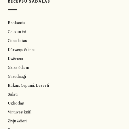
RECEPŠU SADAĻAS
Brokastis
Ceļo un ēd
Citas lietas
Dārzeņu ēdieni
Dzērieni
Gaļas ēdieni
Graudaugi
Kūkas. Cepumi. Deserti
Salāti
Uzkodas
Virtuves knifi
Zivju ēdieni