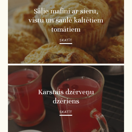
Sāļie mafini ar sieru,
vistu un saulē kaltētiem
tomātiem
SKATĪT
Karstais dzērveņu
dzēriens
SKATĪT