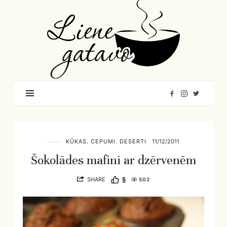
Liene
Gatavo
–
Mana
garšu
pasaule
KŪKAS. CEPUMI. DESERTI
11/12/2011
Šokolādes mafini ar dzērvenēm
SHARE
5
502