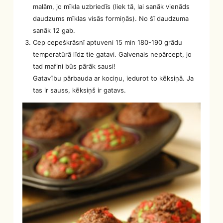
malām, jo mīkla uzbriedīs (liek tā, lai sanāk vienāds
daudzums mīklas visās formiņās). No šī daudzuma
sanāk 12 gab.
Cep cepeškrāsnī aptuveni 15 min 180-190 grādu
temperatūrā līdz tie gatavi. Galvenais nepārcept, jo
tad mafini būs pārāk sausi!
Gatavību pārbauda ar kociņu, iedurot to kēksiņā. Ja
tas ir sauss, kēksiņš ir gatavs.