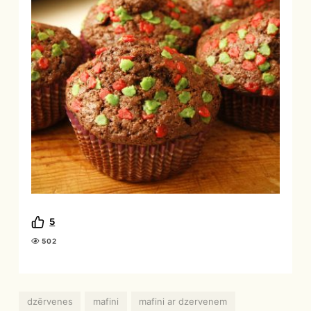
5
502
dzērvenes
mafini
mafini ar dzervenem