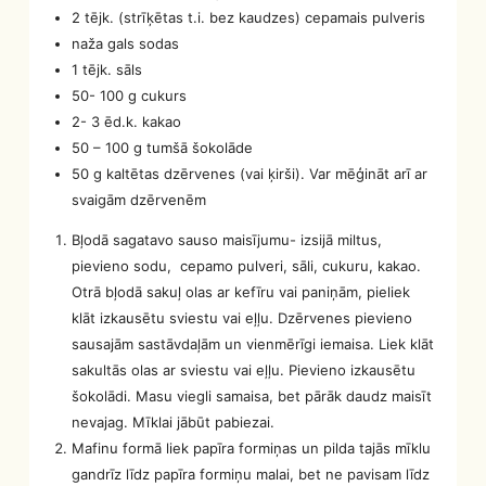
2 tējk. (strīķētas t.i. bez kaudzes) cepamais pulveris
naža gals sodas
1 tējk. sāls
50- 100 g cukurs
2- 3 ēd.k. kakao
50 – 100 g tumšā šokolāde
50 g kaltētas dzērvenes (vai ķirši). Var mēģināt arī ar
svaigām dzērvenēm
Bļodā sagatavo sauso maisījumu- izsijā miltus,
pievieno sodu, cepamo pulveri, sāli, cukuru, kakao.
Otrā bļodā sakuļ olas ar kefīru vai paniņām, pieliek
klāt izkausētu sviestu vai eļļu. Dzērvenes pievieno
sausajām sastāvdaļām un vienmērīgi iemaisa. Liek klāt
sakultās olas ar sviestu vai eļļu. Pievieno izkausētu
šokolādi. Masu viegli samaisa, bet pārāk daudz maisīt
nevajag. Mīklai jābūt pabiezai.
Mafinu formā liek papīra formiņas un pilda tajās mīklu
gandrīz līdz papīra formiņu malai, bet ne pavisam līdz