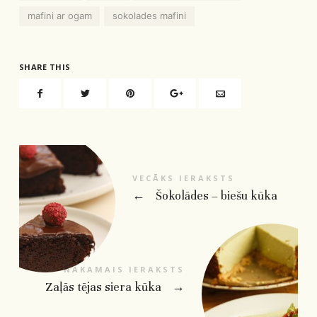
mafini ar ogam
sokolades mafini
SHARE THIS
VECĀKS IERAKSTS
←
Šokolādes – biešu kūka
NĀKAMAIS IERAKSTS
Zaļās tējas siera kūka
→