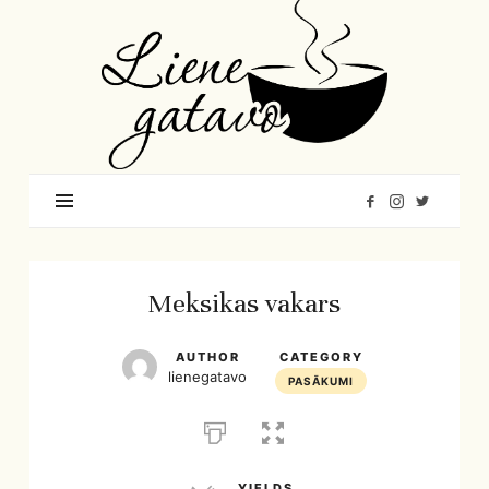
Liene
Gatavo
–
Mana
garšu
pasaule
Meksikas vakars
AUTHOR
CATEGORY
lienegatavo
PASĀKUMI
YIELDS