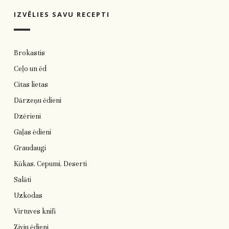
IZVĒLIES SAVU RECEPTI
Brokastis
Ceļo un ēd
Citas lietas
Dārzeņu ēdieni
Dzērieni
Gaļas ēdieni
Graudaugi
Kūkas. Cepumi. Deserti
Salāti
Uzkodas
Virtuves knifi
Zivju ēdieni