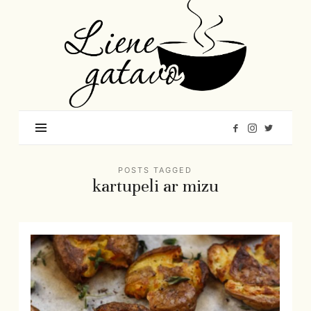
Liene
Gatavo
–
Mana
garšu
pasaule
POSTS TAGGED
kartupeli ar mizu