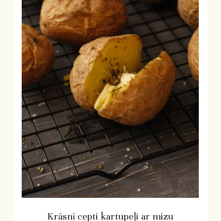
Krāsnī cepti kartupeļi ar mizu