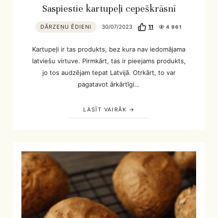
Saspiestie kartupeļi cepeškrāsnī
DĀRZEŅU ĒDIENI
30/07/2023
11
4 961
Kartupeļi ir tas produkts, bez kura nav iedomājama
latviešu virtuve. Pirmkārt, tas ir pieejams produkts,
jo tos audzējam tepat Latvijā. Otrkārt, to var
pagatavot ārkārtīgi…
LASĪT VAIRĀK