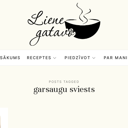
Liene
Gatavo
–
SĀKUMS
RECEPTES
PIEDZĪVOT
PAR MANI
Mana
POSTS TAGGED
garsaugu sviests
garšu
pasaule