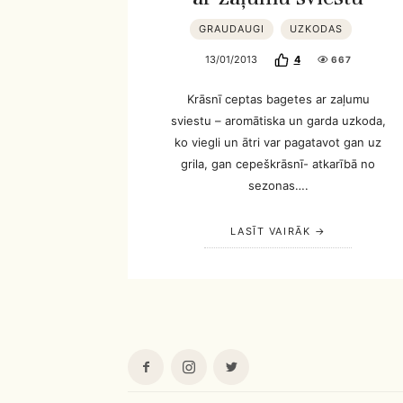
GRAUDAUGI
UZKODAS
13/01/2013
4
667
Krāsnī ceptas bagetes ar zaļumu
sviestu – aromātiska un garda uzkoda,
ko viegli un ātri var pagatavot gan uz
grila, gan cepeškrāsnī- atkarībā no
sezonas….
LASĪT VAIRĀK