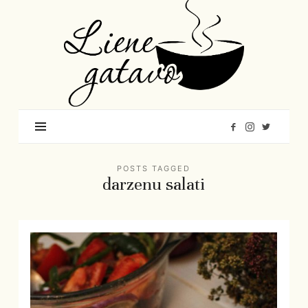
Liene
Gatavo
–
Mana
garšu
pasaule
POSTS TAGGED
darzenu salati