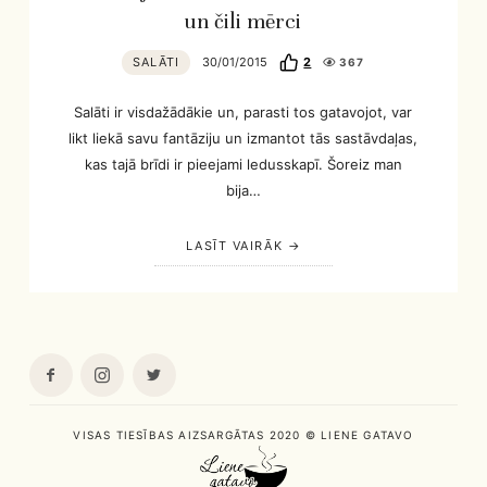
un čili mērci
SALĀTI
30/01/2015
2
367
Salāti ir visdažādākie un, parasti tos gatavojot, var
likt liekā savu fantāziju un izmantot tās sastāvdaļas,
kas tajā brīdi ir pieejami ledusskapī. Šoreiz man
bija…
LASĪT VAIRĀK
VISAS TIESĪBAS AIZSARGĀTAS 2020 © LIENE GATAVO