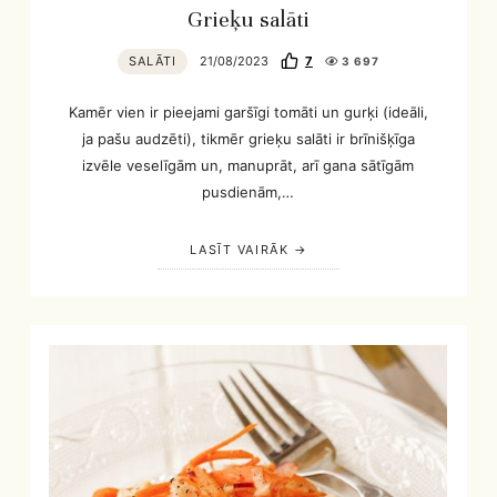
Grieķu salāti
SALĀTI
21/08/2023
7
3 697
Kamēr vien ir pieejami garšīgi tomāti un gurķi (ideāli,
ja pašu audzēti), tikmēr grieķu salāti ir brīnišķīga
izvēle veselīgām un, manuprāt, arī gana sātīgām
pusdienām,…
LASĪT VAIRĀK