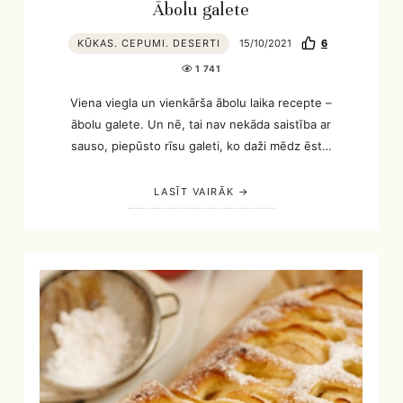
Ābolu galete
KŪKAS. CEPUMI. DESERTI
15/10/2021
6
1 741
Viena viegla un vienkārša ābolu laika recepte –
ābolu galete. Un nē, tai nav nekāda saistība ar
sauso, piepūsto rīsu galeti, ko daži mēdz ēst…
LASĪT VAIRĀK