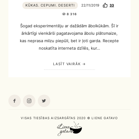
KŪKAS. CEPUMI. DESERTI
22/11/2019
33
8 316
Šogad eksperimentēju ar dažādām ābolkūkām. Šī ir
ārkārtīgi vienkārši pagatavojama ābolu plātsmaize,
kas neprasa milzu piepūli, bet ir ļoti garda. Recepte
noskatīta interneta dzīlēs, kur…
LASĪT VAIRĀK
VISAS TIESĪBAS AIZSARGĀTAS 2020 © LIENE GATAVO