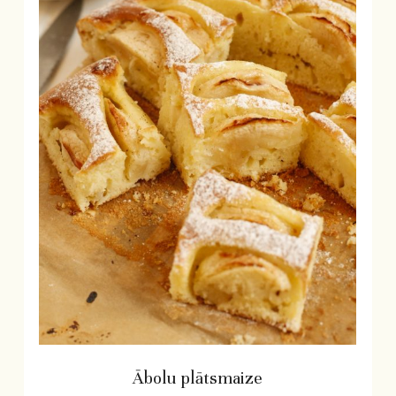
Ābolu plātsmaize