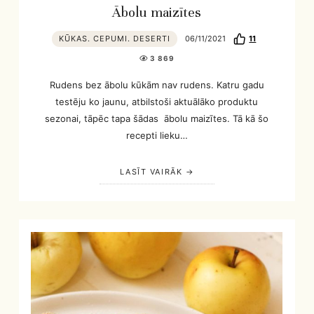
Ābolu maizītes
KŪKAS. CEPUMI. DESERTI
06/11/2021
11
3 869
Rudens bez ābolu kūkām nav rudens. Katru gadu
testēju ko jaunu, atbilstoši aktuālāko produktu
sezonai, tāpēc tapa šādas ābolu maizītes. Tā kā šo
recepti lieku…
LASĪT VAIRĀK