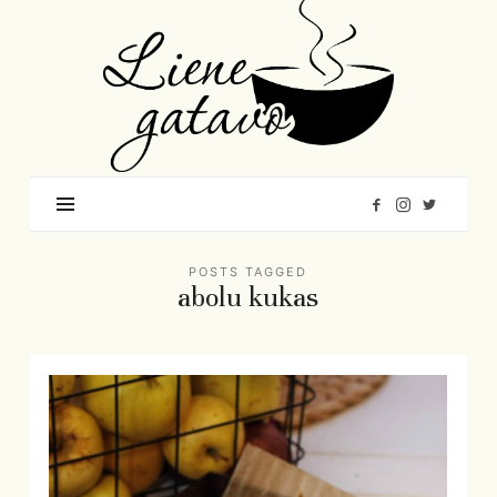
Liene
Gatavo
–
Mana
garšu
pasaule
POSTS TAGGED
abolu kukas