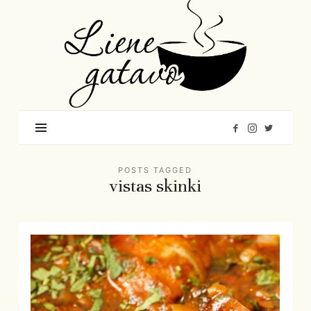
Liene
Gatavo
–
Mana
garšu
pasaule
POSTS TAGGED
vistas skinki