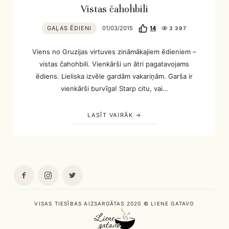
Vistas čahohbili
GAĻAS ĒDIENI
01/03/2015
14
3 397
Viens no Gruzijas virtuves zināmākajiem ēdieniem –
vistas čahohbili. Vienkārši un ātri pagatavojams
ēdiens. Lieliska izvēle gardām vakariņām. Garša ir
vienkārši burvīga! Starp citu, vai…
LASĪT VAIRĀK
VISAS TIESĪBAS AIZSARGĀTAS 2020 © LIENE GATAVO