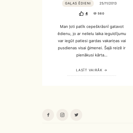
GAĻAS ĒDIENI
25/11/2013
4
560
Man ļoti patīk cepeškrāsnī gatavot
ēdienu, jo ar nelielu laika ieguldījumu
var iegūt patiesi gardas vakariņas vai
pusdienas visai ģimenei. Šajā reizē ir
pienākusi kārta…
LASĪT VAIRĀK