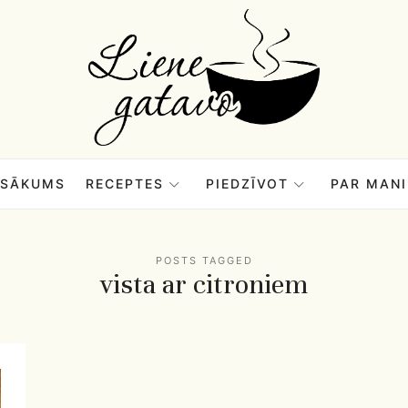
Liene
Gatavo
–
SĀKUMS
RECEPTES
PIEDZĪVOT
PAR MANI
Mana
POSTS TAGGED
vista ar citroniem
garšu
pasaule