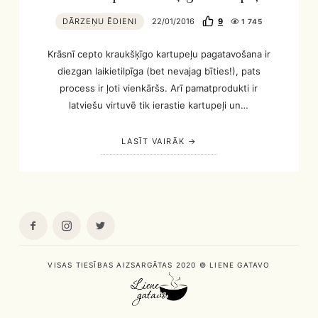
DĀRZEŅU ĒDIENI
22/01/2016
9
1 745
Krāsnī cepto kraukšķīgo kartupeļu pagatavošana ir
diezgan laikietilpīga (bet nevajag bīties!), pats
process ir ļoti vienkāršs. Arī pamatprodukti ir
latviešu virtuvē tik ierastie kartupeļi un…
LASĪT VAIRĀK
VISAS TIESĪBAS AIZSARGĀTAS 2020 © LIENE GATAVO