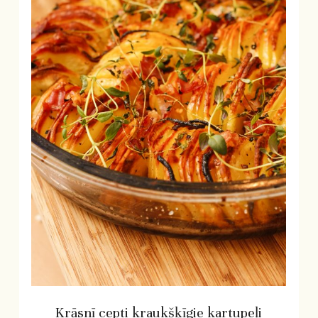
Krāsnī cepti kraukšķīgie kartupeļi