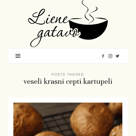
Liene
Gatavo
–
Mana
garšu
pasaule
POSTS TAGGED
veseli krasni cepti kartupeli