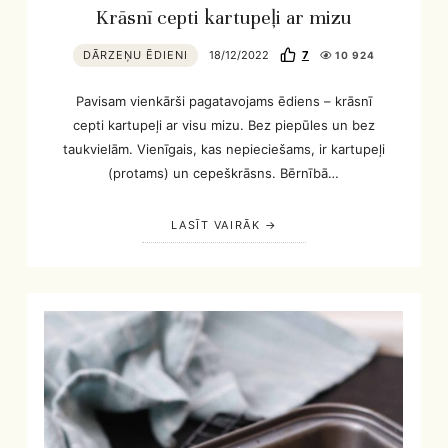
Krāsnī cepti kartupeļi ar mizu
DĀRZEŅU ĒDIENI
18/12/2022
7
10 924
Pavisam vienkārši pagatavojams ēdiens – krāsnī
cepti kartupeļi ar visu mizu. Bez piepūles un bez
taukvielām. Vienīgais, kas nepieciešams, ir kartupeļi
(protams) un cepeškrāsns. Bērnībā…
LASĪT VAIRĀK