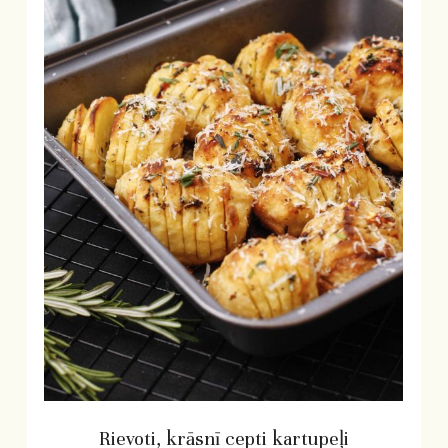
Rievoti, krāsnī cepti kartupeļi