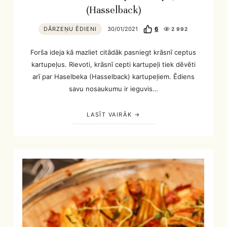
(Hasselback)
DĀRZEŅU ĒDIENI
30/01/2021
6
2 992
Forša ideja kā mazliet citādāk pasniegt krāsnī ceptus
kartupeļus. Rievoti, krāsnī cepti kartupeļi tiek dēvēti
arī par Haselbeka (Hasselback) kartupeļiem. Ēdiens
savu nosaukumu ir ieguvis…
LASĪT VAIRĀK