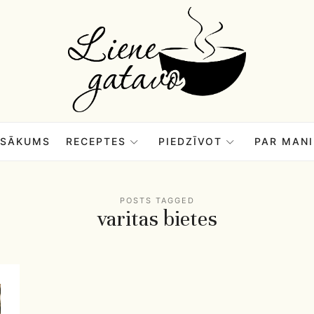
Liene
Gatavo
–
SĀKUMS
RECEPTES
PIEDZĪVOT
PAR MANI
Mana
POSTS TAGGED
varitas bietes
garšu
pasaule