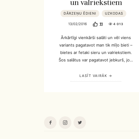
un valriekstiem
DĀRZEŅU ĒDIENI
UZKODAS
13/02/2016
11
4 013
Ārkārtīgi vienkārši salāti un vēl viens
variants pagatavot man tik mīļo bieti –
bietes ar fetaki sieru un valriekstiem.
Šos salātus var pagatavot jebkurš, jo…
LASĪT VAIRĀK