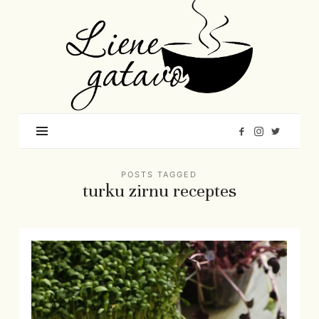
Liene
Gatavo
–
Mana
garšu
pasaule
POSTS TAGGED
turku zirnu receptes