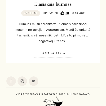
Klasiskais humuss
UZKODAS
23/03/2020
38
37 487
Humuss mūsu ēdienkartē ir ienācis salīdzinoši
nesen – no tuvajiem Austrumiem. Manā ēdienkartē
tas ienācis vēl nesenāk, bet tiklīdz to pirmo reizi
pagatavoju, tā tas…
LASĪT VAIRĀK
VISAS TIESĪBAS AIZSARGĀTAS 2020 © LIENE GATAVO