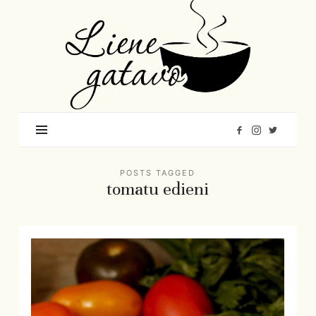
Liene
Gatavo
–
Mana
garšu
pasaule
POSTS TAGGED
tomatu edieni