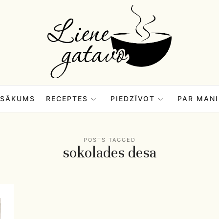
Liene
Gatavo
–
SĀKUMS
RECEPTES
PIEDZĪVOT
PAR MANI
Mana
POSTS TAGGED
sokolades desa
garšu
pasaule