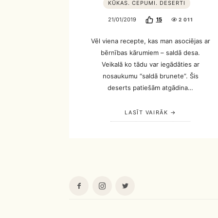
KŪKAS. CEPUMI. DESERTI
21/01/2019
15
2 011
Vēl viena recepte, kas man asociējas ar
bērnības kārumiem – saldā desa.
Veikalā ko tādu var iegādāties ar
nosaukumu “saldā brunete”. Šis
deserts patiešām atgādina…
LASĪT VAIRĀK