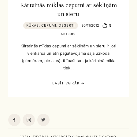
Kārtainās mīklas cepumi ar sēkliņām
un sieru
KŪKAS. CEPUMI. DESERTI
30/11/2012
5
1 009
Kārtainās mīklas cepumi ar sēkliņām un sieru ir ļoti
vienkārša un ātri pagatavojama sāļā uzkoda
(piemēram, pie alus), it īpaši tad, ja kārtainā mīkla
tiek…
LASĪT VAIRĀK
VISAS TIESĪBAS AIZSARGĀTAS 2020 © LIENE GATAVO