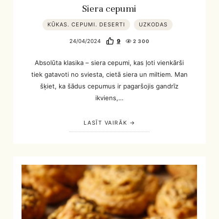
Siera cepumi
KŪKAS. CEPUMI. DESERTI
UZKODAS
24/04/2024
9
2 300
Absolūta klasika – siera cepumi, kas ļoti vienkārši
tiek gatavoti no sviesta, cietā siera un miltiem. Man
šķiet, ka šādus cepumus ir pagaršojis gandrīz
ikviens,…
LASĪT VAIRĀK