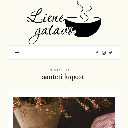
Liene
Gatavo
–
Mana
garšu
pasaule
POSTS TAGGED
sauteti kaposti