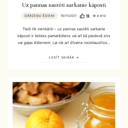
Uz pannas sautēti sarkanie kāposti
DĀRZEŅU ĒDIENI
16/11/2021
15
4 812
Tieši tik vienkārši – uz pannas sautēti sarkanie
kāposti ir lielisks pamatēdiens vai arī kā piedevā zivs
vai gaļas ēdieniem. Lai cik arī dīvaina neizklausītos…
LASĪT VAIRĀK