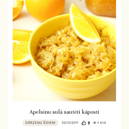
Apelsīnu sulā sautēti kāposti
DĀRZEŅU ĒDIENI
20/12/2011
9
1 313