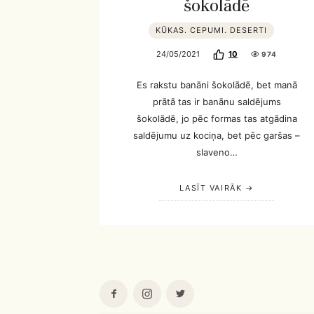
šokolādē
KŪKAS. CEPUMI. DESERTI
24/05/2021
10
974
Es rakstu banāni šokolādē, bet manā
prātā tas ir banānu saldējums
šokolādē, jo pēc formas tas atgādina
saldējumu uz kociņa, bet pēc garšas –
slaveno…
LASĪT VAIRĀK