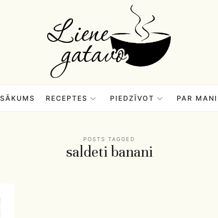
Liene
Gatavo
–
SĀKUMS
RECEPTES
PIEDZĪVOT
PAR MANI
Mana
POSTS TAGGED
saldeti banani
garšu
pasaule