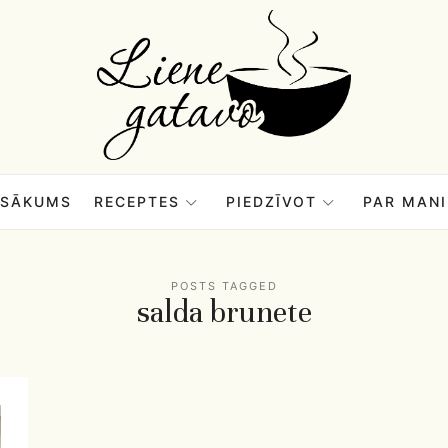
Liene
Gatavo
–
SĀKUMS
RECEPTES
PIEDZĪVOT
PAR MANI
Mana
POSTS TAGGED
salda brunete
garšu
pasaule