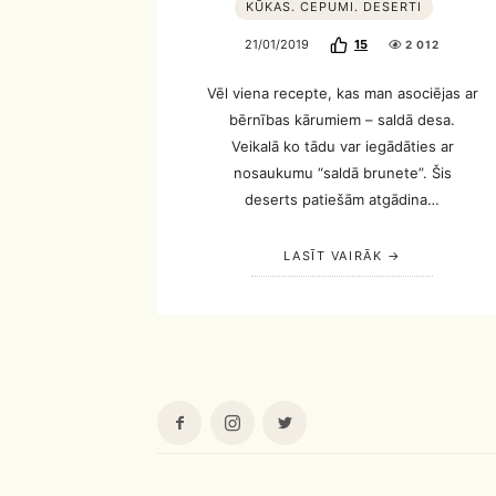
KŪKAS. CEPUMI. DESERTI
21/01/2019
15
2 012
Vēl viena recepte, kas man asociējas ar
bērnības kārumiem – saldā desa.
Veikalā ko tādu var iegādāties ar
nosaukumu “saldā brunete”. Šis
deserts patiešām atgādina…
LASĪT VAIRĀK