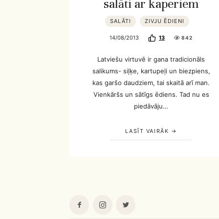
salāti ar kaperiem
SALĀTI
ZIVJU ĒDIENI
14/08/2013
13
842
Latviešu virtuvē ir gana tradicionāls
salikums- siļķe, kartupeļi un biezpiens,
kas garšo daudziem, tai skaitā arī man.
Vienkāršs un sātīgs ēdiens. Tad nu es
piedāvāju…
LASĪT VAIRĀK