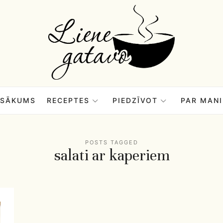
Liene
Gatavo
–
SĀKUMS
RECEPTES
PIEDZĪVOT
PAR MANI
Mana
POSTS TAGGED
salati ar kaperiem
garšu
pasaule