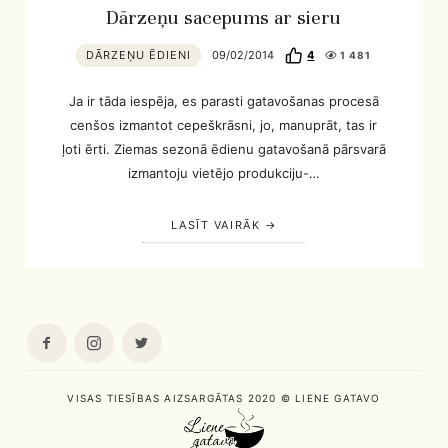
Dārzeņu sacepums ar sieru
DĀRZEŅU ĒDIENI
09/02/2014
4
1 481
Ja ir tāda iespēja, es parasti gatavošanas procesā
cenšos izmantot cepeškrāsni, jo, manuprāt, tas ir
ļoti ērti. Ziemas sezonā ēdienu gatavošanā pārsvarā
izmantoju vietējo produkciju-…
LASĪT VAIRĀK
VISAS TIESĪBAS AIZSARGĀTAS 2020 © LIENE GATAVO