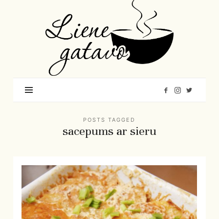
Liene
Gatavo
–
Mana
garšu
pasaule
POSTS TAGGED
sacepums ar sieru