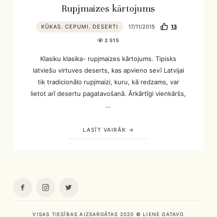
Rupjmaizes kārtojums
KŪKAS. CEPUMI. DESERTI
17/11/2015
13
2 515
Klasiku klasika- rupjmaizes kārtojums. Tipisks
latviešu virtuves deserts, kas apvieno sevī Latvijai
tik tradicionālo rupjmaizi, kuru, kā redzams, var
lietot arī desertu pagatavošanā. Ārkārtīgi vienkāršs,
…
LASĪT VAIRĀK
VISAS TIESĪBAS AIZSARGĀTAS 2020 © LIENE GATAVO