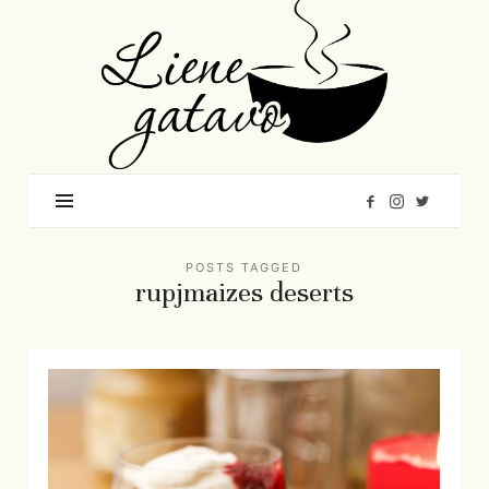
Liene
Gatavo
–
Mana
garšu
pasaule
POSTS TAGGED
rupjmaizes deserts