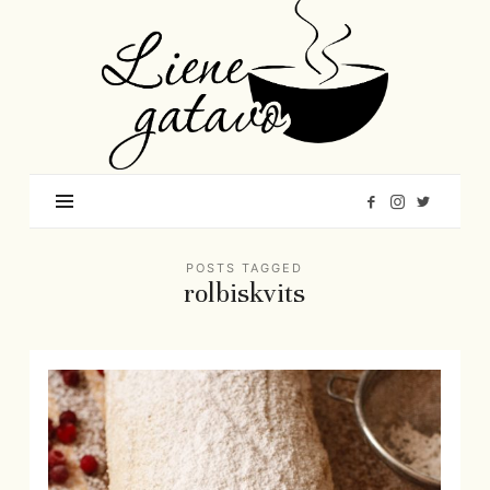
Liene
Gatavo
–
Mana
garšu
pasaule
POSTS TAGGED
rolbiskvits