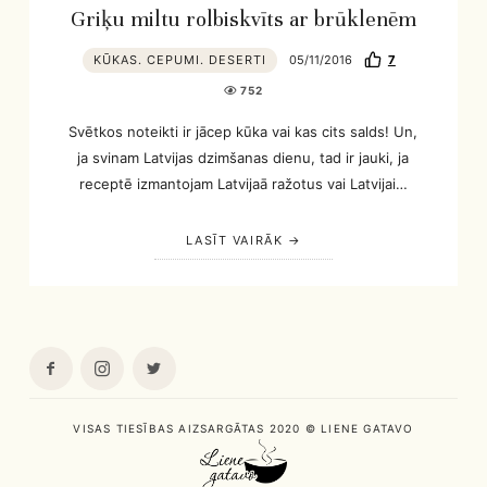
Griķu miltu rolbiskvīts ar brūklenēm
KŪKAS. CEPUMI. DESERTI
05/11/2016
7
752
Svētkos noteikti ir jācep kūka vai kas cits salds! Un,
ja svinam Latvijas dzimšanas dienu, tad ir jauki, ja
receptē izmantojam Latvijaā ražotus vai Latvijai…
LASĪT VAIRĀK
VISAS TIESĪBAS AIZSARGĀTAS 2020 © LIENE GATAVO